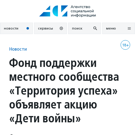
Перейти
к
содержанию
новости
сервисы
поиск
меню
18+
Новости
Фонд поддержки
местного сообщества
«Территория успеха»
объявляет акцию
«Дети войны»