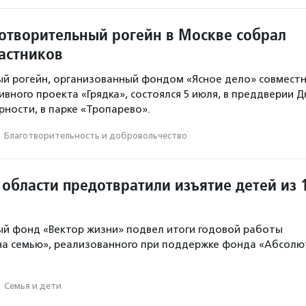
отворительный рогейн в Москве собрал
частников
й рогейн, организованный фондом «Ясное дело» совмест
вного проекта «Грядка», состоялся 5 июля, в преддверии Д
рности, в парке «Тропарево».
·
Благотвори­тель­ность и доброволь­чест­во
области предотвратили изъятие детей из 
й фонд «Вектор жизни» подвел итоги годовой работы
на семью», реализованного при поддержке фонда «Абсолю
·
Семья и дети