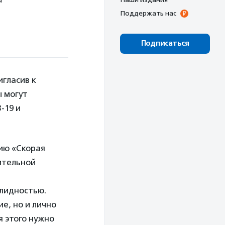
Поддержать нас
Подписаться
гласив к
 могут
-19 и
ию «Скорая
ительной
лидностью.
е, но и лично
 этого нужно