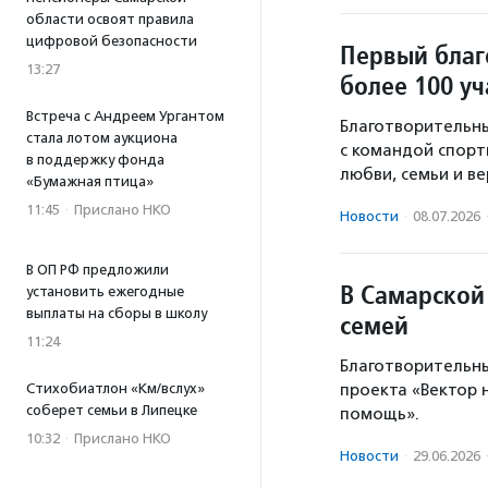
области освоят правила
цифровой безопасности
Первый благ
13:27
более 100 у
Встреча с Андреем Ургантом
Благотворительны
стала лотом аукциона
с командой спорти
в поддержку фонда
любви, семьи и ве
«Бумажная птица»
11:45
·
Прислано НКО
Новости
·
08.07.2026
В ОП РФ предложили
В Самарской 
установить ежегодные
выплаты на сборы в школу
семей
11:24
Благотворительны
проекта «Вектор 
Стихобиатлон «Км/вслух»
соберет семьи в Липецке
помощь».
10:32
·
Прислано НКО
Новости
·
29.06.2026