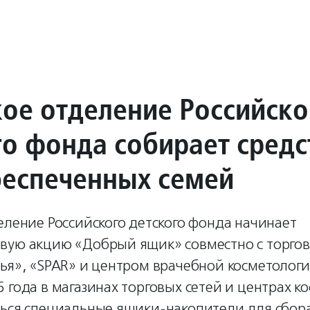
кое отделение Российско
го фонда собирает средс
еспеченных семей
еление Российского детского фонда начинает
вую акцию «Добрый ящик» совместно с торго
ья», «SPAR» и центром врачебной косметологи
 года в магазинах торговых сетей и центрах к
ться специальные ящики-накопители для сбор