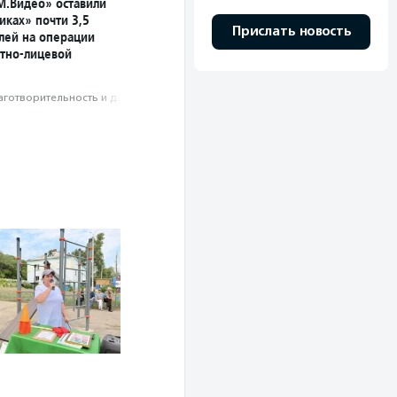
М.Видео» оставили
иках» почти 3,5
Прислать новость
лей на операции
стно-лицевой
аготвори­тель­ность и доброволь­чест­во