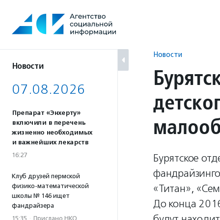
Перейти
к
содержанию
Новости
Новости
Бурятс
07.08.2026
детско
Препарат «Энхерту»
малооб
включили в перечень
жизненно необходимых
и важнейших лекарств
16:27
Бурятское отд
фандрайзинго
Клуб друзей пермской
физико-математической
«Титан», «Сем
школы № 146 ищет
До конца 2016
фандрайзера
будут находи
15:35
·
Прислано НКО