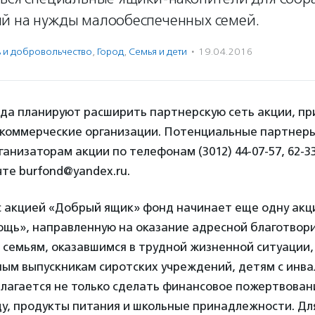
й на нужды малообеспеченных семей.
ь и доброволь­чест­во
,
Город
,
Семья и дети
·
19.04.2016
да планируют расширить партнерскую сеть акции, при
 коммерческие организации. Потенциальные партнеры
ганизаторам акции по телефонам (3012) 44-07-57, 62-33
те burfond@yandex.ru.
 акцией «Добрый ящик» фонд начинает еще одну акц
ощь», направленную на оказание адресной благотвор
 семьям, оказавшимся в трудной жизненной ситуации,
ым выпускникам сиротских учреждений, детям с инва
агается не только сделать финансовое пожертвовани
у, продукты питания и школьные принадлежности. Для