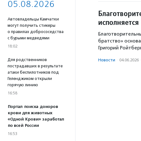
05.08.2026
Благотворит
Автовладельцы Камчатки
исполняется 
могут получить стикеры
о правилах добрососедства
Благотворительн
с бурыми медведями
братство» основа
18:02
Григорий Ройтберг
Для родственников
Новости
·
04.06.2026
пострадавших в результате
атаки беспилотников под
Геленджиком открыли
горячую линию
16:58
Портал поиска доноров
крови для животных
«Одной Крови» заработал
по всей России
16:53