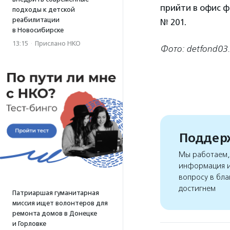
прийти в офис ф
подходы к детской
реабилитации
№ 201.
в Новосибирске
13:15
·
Прислано НКО
Фото: detfond03.
Поддерж
Мы работаем, 
информация и
вопросу в бла
достигнем
Патриаршая гуманитарная
миссия ищет волонтеров для
ремонта домов в Донецке
и Горловке