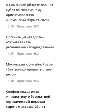
В Тюменской области прошел
кубок по спортивному
ориентированию
«Тюменский формат-2026»
15:19
·
Прислано НКО
Организация «Радость»
открывает сеть
региональных подразделений
14:25
·
Прислано НКО
Московский юбилейный забег
«Без границ» прошел в стиле
ретро
13:30
·
Прислано НКО
Совфед поддержал
инициативу о бесплатной
юридической помощи
сиротам старше 23 лет