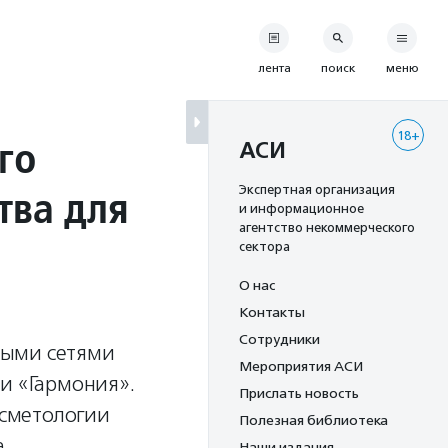
лента
поиск
меню
18+
го
АСИ
тва для
Экспертная организация
и информационное
агентство некоммерческого
сектора
О нас
Контакты
Сотрудники
выми сетями
Мероприятия АСИ
и «Гармония».
Прислать новость
осметологии
Полезная библиотека
а
Наши издания