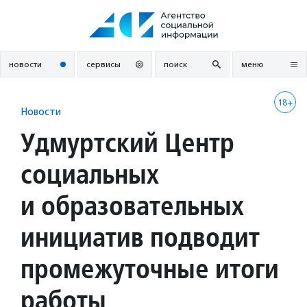
Перейти
к
содержанию
новости
сервисы
поиск
меню
18+
Новости
Удмуртский Центр
социальных
и образовательных
инициатив подводит
промежуточные итоги
работы