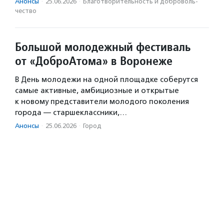
Анонсы
·
25.06.2026
·
Благотвори­тель­ность и доброволь­
чест­во
Большой молодежный фестиваль
от «ДоброАтома» в Воронеже
В День молодежи на одной площадке соберутся
самые активные, амбициозные и открытые
к новому представители молодого поколения
города — старшеклассники,…
Анонсы
·
25.06.2026
·
Город