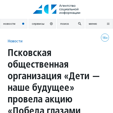
Перейти
к
содержанию
новости
сервисы
поиск
меню
18+
Новости
Псковская
общественная
организация «Дети —
наше будущее»
провела акцию
«Победа глазами