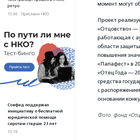
момент могут об
ретро
13:30
·
Прислано НКО
Проект реализу
«Отцовство» — 
работающая с а
области защиты
повышения знач
«Папафест» в 20
«Отец Года — 20
средства госуда
с распоряжением
основании конку
Совфед поддержал
инициативу о бесплатной
Фото: фонд «Отц
юридической помощи
сиротам старше 23 лет
13:19