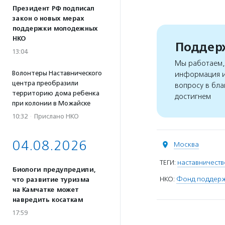
Президент РФ подписал
закон о новых мерах
поддержки молодежных
НКО
Поддерж
13:04
Мы работаем, 
Волонтеры Наставнического
информация и
центра преобразили
вопросу в бла
территорию дома ребенка
достигнем
при колонии в Можайске
10:32
·
Прислано НКО
04.08.2026
Москва
ТЕГИ:
наставничеств
Биологи предупредили,
НКО:
Фонд поддержк
что развитие туризма
на Камчатке может
навредить косаткам
17:59