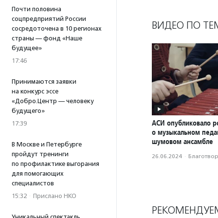
Почти половина
соцпредприятий России
ВИДЕО ПО ТЕ
сосредоточена в 10 регионах
страны — фонд «Наше
будущее»
17:46
Принимаются заявки
на конкурс эссе
«Добро.Центр — человеку
будущего»
АСИ опубликовало р
17:39
о музыкальном педаг
шумовом ансамбле
В Москве и Петербурге
пройдут тренинги
26.06.2024
·
Благотвори
по профилактике выгорания
для помогающих
специалистов
15:32
·
Прислано НКО
РЕКОМЕНДУЕ
Уникальный спектакль