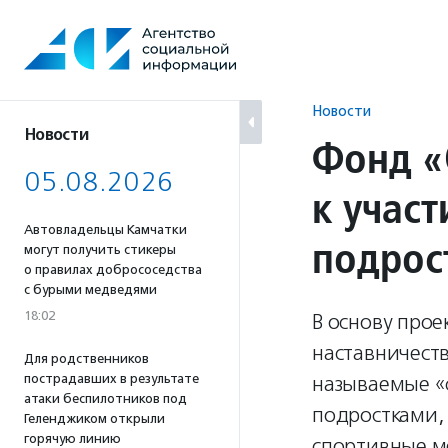
Перейти
к
содержанию
Новости
Новости
Фонд «
05.08.2026
к учас
Автовладельцы Камчатки
подрос
могут получить стикеры
о правилах добрососедства
с бурыми медведями
18:02
В основу прое
наставничеств
Для родственников
пострадавших в результате
называемые «
атаки беспилотников под
подростками,
Геленджиком открыли
горячую линию
спортивные м