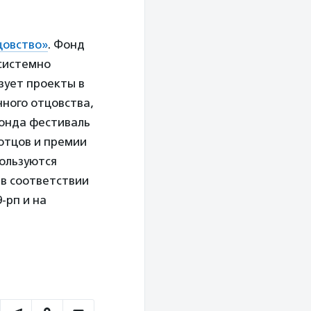
цовство»
. Фонд
системно
зует проекты в
ного отцовства,
фонда фестиваль
 отцов и премии
пользуются
 в соответствии
-рп и на