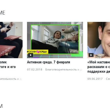
МЕ
олик
Активная среда. 7 февраля
«Мой наставн
оге и его
рассказали о 
07.02.2018
·
Благотвори­тель­ность и доброволь­чест­во
поддержки де
­тель­ность и доброволь­чест­во
09.06.2017
·
Се
М