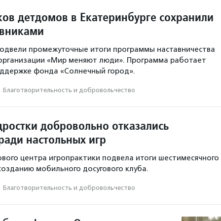
ков детдомов в Екатеринбурге сохранили
авниками
подвели промежуточные итоги программы наставничества
 организации «Мир меняют люди». Программа работает
поддержке фонда «Солнечный город».
·
Благотвори­тель­ность и доброволь­чест­во
дростки добровольно отказались
ради настольных игр
вого центра игропрактики подвела итоги шестимесячного
созданию мобильного досугового клуба.
·
Благотвори­тель­ность и доброволь­чест­во