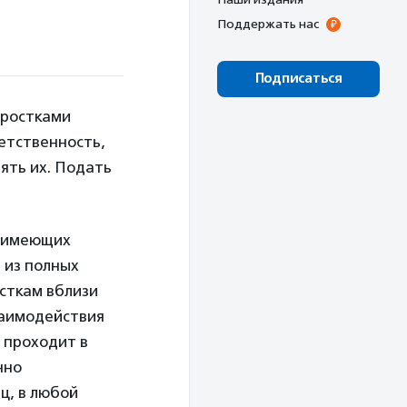
Поддержать нас
Подписаться
дростками
етственность,
нять их. Подать
е имеющих
 из полных
сткам вблизи
заимодействия
я проходит в
нно
ц, в любой