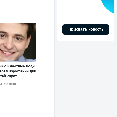
Прислать новость
ик»: известные люди
своем взрослении для
тей-сирот
мья и дети