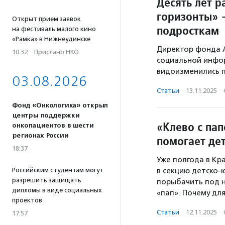
Десять лет 
горизонты» 
Открыт прием заявок
подросткам
на фестиваль малого кино
«Рамка» в Нижнеудинске
Директор фонда 
10:32
·
Прислано НКО
социальной инфор
видоизменились 
03.08.2026
Статьи
·
13.11.2025
·
Фонд «Онкологика» открыл
центры поддержки
«Клево с пап
онкопациентов в шести
регионах России
помогает де
18:37
Уже полгода в Кр
Российским студентам могут
в секцию детско-
разрешить защищать
порыбачить под н
дипломы в виде социальных
«пап». Почему дл
проектов
Статьи
·
12.11.2025
·
17:57