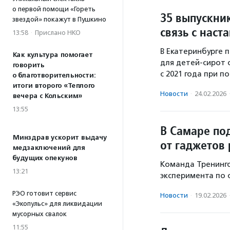
о первой помощи «Гореть
35 выпускни
звездой» покажут в Пушкино
связь с наст
13:58
·
Прислано НКО
В Екатеринбурге 
Как культура помогает
для детей-сирот
говорить
с 2021 года при 
о благотворительности:
итоги второго «Теплого
Новости
·
24.02.2026
вечера с Кольским»
13:55
В Самаре по
Минздрав ускорит выдачу
от гаджетов 
медзаключений для
будущих опекунов
Команда Тренинго
13:21
эксперимента по 
РЭО готовит сервис
Новости
·
19.02.2026
«Экопульс» для ликвидации
мусорных свалок
11:55