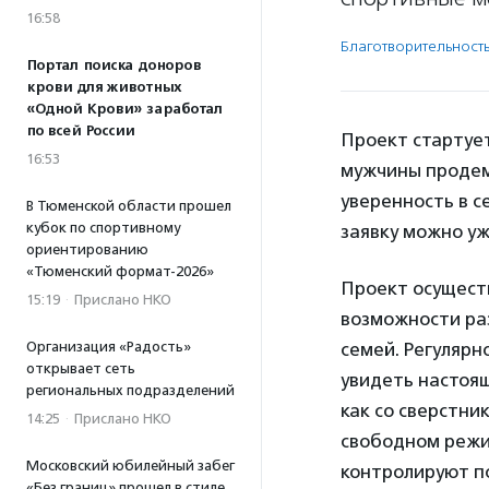
16:58
Благотвори­тель­ност
Портал поиска доноров
крови для животных
«Одной Крови» заработал
по всей России
Проект стартует
16:53
мужчины продем
уверенность в с
В Тюменской области прошел
кубок по спортивному
заявку можно уж
ориентированию
«Тюменский формат-2026»
Проект осущест
15:19
·
Прислано НКО
возможности раз
Организация «Радость»
семей. Регуляр
открывает сеть
увидеть настоя
региональных подразделений
как со сверстни
14:25
·
Прислано НКО
свободном режи
Московский юбилейный забег
контролируют пс
«Без границ» прошел в стиле