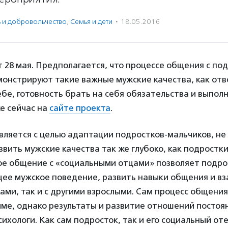
ь и доброволь­чест­во
,
Семья и дети
·
18.05.2016
 28 мая. Предполагается, что процессе общения с по
онстрируют такие важные мужские качества, как отв
ебе, готовность брать на себя обязательства и выпол
е сейчас на
сайте проекта
.
вляется с целью адаптации подростков-мальчиков, н
вить мужские качества так же глубоко, как подростки
ное общение с «социальными отцами» позволяет подро
щее мужское поведение, развить навыки общения и в
ками, так и с другими взрослыми. Сам процесс общени
ме, однако результаты и развитие отношений постоя
ихологи. Как сам подросток, так и его социальный оте