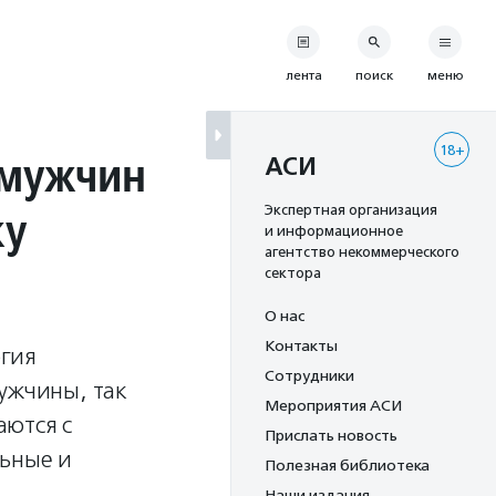
лента
поиск
меню
18+
 мужчин
АСИ
ку
Экспертная организация
и информационное
агентство некоммерческого
сектора
О нас
Контакты
огия
Сотрудники
ужчины, так
Мероприятия АСИ
аются с
Прислать новость
льные и
Полезная библиотека
Наши издания