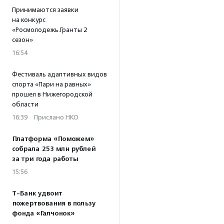
Принимаются заявки
на конкурс
«Росмолодежь.Гранты 2
сезон»
16:54
Фестиваль адаптивных видов
спорта «Пари на равных»
прошел в Нижегородской
области
16:39
·
Прислано НКО
Платформа «Поможем»
собрала 253 млн рублей
за три года работы
15:56
Т-Банк удвоит
пожертвования в пользу
фонда «Галчонок»