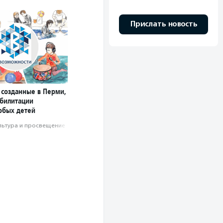
Прислать новость
 созданные в Перми,
абилитации
собых детей
льтура и просвещение