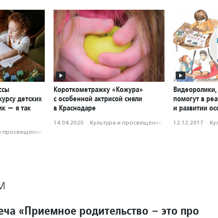
ссы
Короткометражку «Кожура»
Видеоролики,
курсу детских
с особенной актрисой сняли
помогут в ре
к — я так
в Краснодаре
и развитии о
14.04.2020
·
Культура и просвещение
12.12.2017
·
Ку
и просвещение
М
еча «Приемное родительство – это про