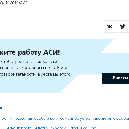
сь и сейчас»
ите работу АСИ!
чтобы у вас была актуальная
 полезные материалы по любому
готворительности. Вместе мы этого
Внести
л.
ностями развития
,
особые дети
,
семейное устройство детей с особе
ьный фонд помощи детям-сиротам "Здесь и сейчас"