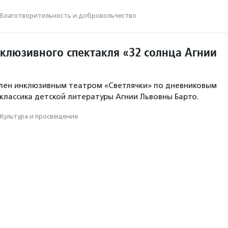
Благотвори­тель­ность и доброволь­чест­во
клюзивного спектакля «32 солнца Агнии
влен инклюзивным театром «Светлячки» по дневниковым
 классика детской литературы Агнии Львовны Барто.
Культура и просвещение