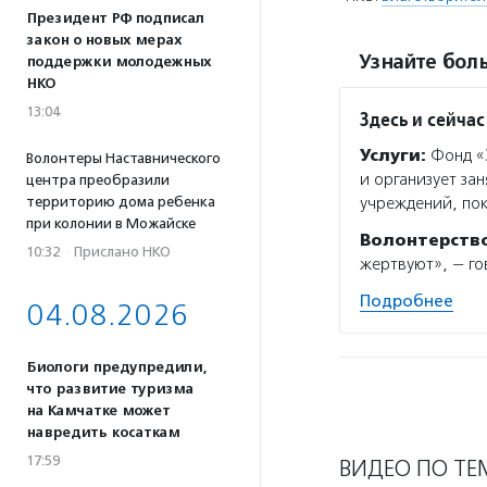
Президент РФ подписал
закон о новых мерах
Узнайте боль
поддержки молодежных
НКО
13:04
Здесь и сейчас
Услуги:
Фонд «З
Волонтеры Наставнического
и организует зан
центра преобразили
территорию дома ребенка
учреждений, пок
при колонии в Можайске
Волонтерств
10:32
·
Прислано НКО
жертвуют», — го
Подробнее
04.08.2026
Биологи предупредили,
что развитие туризма
на Камчатке может
навредить косаткам
17:59
ВИДЕО ПО ТЕ