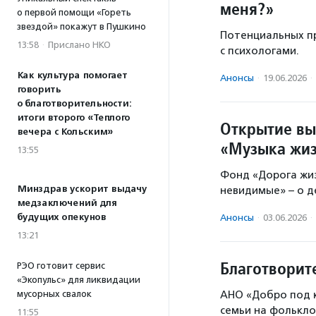
меня?»
о первой помощи «Гореть
звездой» покажут в Пушкино
Потенциальных п
13:58
·
Прислано НКО
с психологами.
Как культура помогает
Анонсы
·
19.06.2026
·
говорить
о благотворительности:
итоги второго «Теплого
Открытие вы
вечера с Кольским»
«Музыка жи
13:55
Фонд «Дорога жи
Минздрав ускорит выдачу
невидимые» – о д
медзаключений для
будущих опекунов
Анонсы
·
03.06.2026
·
13:21
Благотворит
РЭО готовит сервис
«Экопульс» для ликвидации
мусорных свалок
АНО «Добро под к
семьи на фолькло
11:55