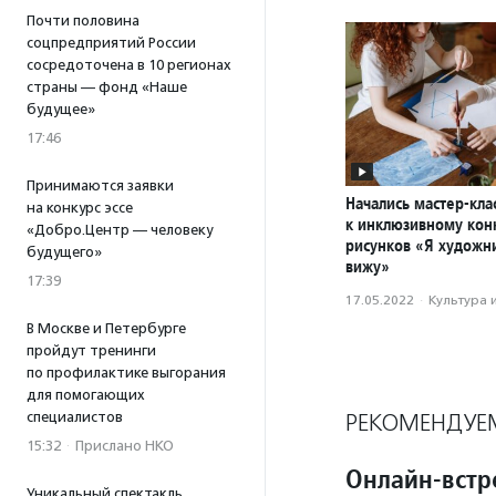
Почти половина
соцпредприятий России
сосредоточена в 10 регионах
страны — фонд «Наше
будущее»
17:46
Принимаются заявки
Начались мастер-кла
на конкурс эссе
к инклюзивному кон
«Добро.Центр — человеку
рисунков «Я художни
будущего»
вижу»
17:39
17.05.2022
·
Культура 
В Москве и Петербурге
пройдут тренинги
по профилактике выгорания
для помогающих
специалистов
РЕКОМЕНДУЕ
15:32
·
Прислано НКО
Онлайн-встр
Уникальный спектакль