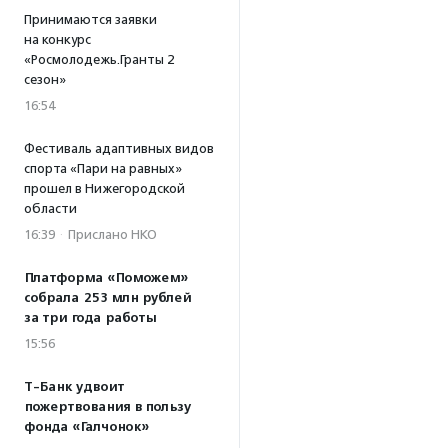
Принимаются заявки
на конкурс
«Росмолодежь.Гранты 2
сезон»
16:54
Фестиваль адаптивных видов
спорта «Пари на равных»
прошел в Нижегородской
области
16:39
·
Прислано НКО
Платформа «Поможем»
собрала 253 млн рублей
за три года работы
15:56
Т-Банк удвоит
пожертвования в пользу
фонда «Галчонок»