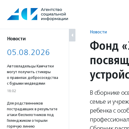
Перейти
к
содержанию
Новости
Новости
Фонд «
05.08.2026
посвящ
Автовладельцы Камчатки
устрой
могут получить стикеры
о правилах добрососедства
с бурыми медведями
18:02
В сборнике о
семье и учре
Для родственников
пострадавших в результате
ребенка с ос
атаки беспилотников под
профессионал
Геленджиком открыли
горячую линию
Сборник распр