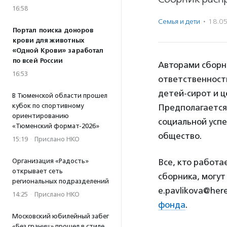
16:58
Семья и дети
·
18.0
Портал поиска доноров
крови для животных
«Одной Крови» заработал
по всей России
Авторами сборни
16:53
ответственность
детей-сирот и 
В Тюменской области прошел
кубок по спортивному
Предполагается
ориентированию
социальной успе
«Тюменский формат-2026»
общество.
15:19
·
Прислано НКО
Организация «Радость»
Все, кто работа
открывает сеть
сборника, могут
региональных подразделений
e.pavlikova@her
14:25
·
Прислано НКО
фонда
.
Московский юбилейный забег
«Без границ» прошел в стиле