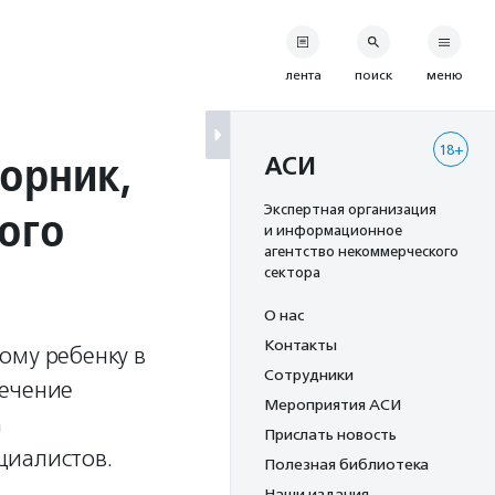
лента
поиск
меню
18+
борник,
АСИ
ого
Экспертная организация
и информационное
агентство некоммерческого
сектора
О нас
Контакты
ому ребенку в
Сотрудники
печение
Мероприятия АСИ
а
Прислать новость
циалистов.
Полезная библиотека
Наши издания