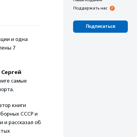
Поддержать нас
Подписаться
ации и одна
лены 7
л
Сергей
ниге самые
порта.
втор книги
сборных СССР и
 и рассказал об
стых