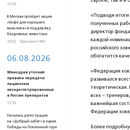
Европе, так и в
12:59
«Подводя итоги 
В Москве пройдет акция
«Кофе для хорошего
полученных раб
мальчика» в поддержку
директор фонда
бездомных животных
каждой номинаци
10:52
·
Прислано НКО
российского хок
обогатится кач
06.08.2026
«Федерация хок
Минздрав уточнил
правила передачи
развивался всес
пациентам
теоретическая. 
незарегистрированных
всех – тренеров
в России препаратов
важнейшая сост
17:30
Федерации хокк
Началась регистрация
на «Добрый забег» в парке
Более подробну
Победы на Поклонной горе