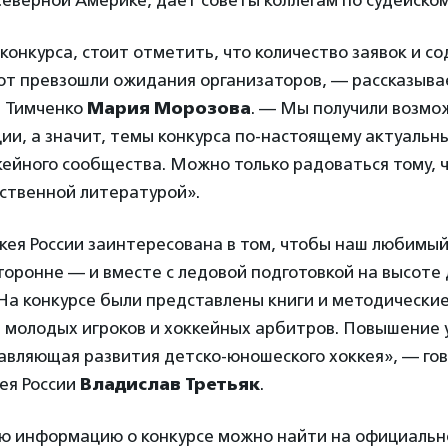
 Северной Америке, дает советы коллегам по судейском
конкурса, стоит отметить, что количество заявок и с
от превзошли ожидания организаторов, — рассказыва
 Тимченко
Мария Морозова
. — Мы получили возмо
и, а значит, темы конкурса по-настоящему актуальн
кейного сообщества. Можно только радоваться тому, 
ественной литературой».
кея России заинтересована в том, чтобы наш любимый
торонне — и вместе с ледовой подготовкой на высоте
На конкурсе были представлены книги и методические
, молодых игроков и хоккейных арбитров. Повышение 
авляющая развития детско-юношеского хоккея», — го
ея России
Владислав Третьяк
.
ю информацию о конкурсе можно найти на официаль