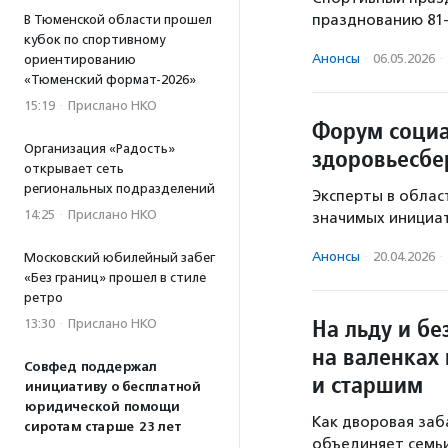
празднованию 81-
В Тюменской области прошел
кубок по спортивному
Анонсы
·
06.05.2026
·
ориентированию
«Тюменский формат-2026»
15:19
·
Прислано НКО
Форум социа
Организация «Радость»
здоровьесбе
открывает сеть
региональных подразделений
Эксперты в облас
14:25
·
Прислано НКО
значимых инициат
Анонсы
·
20.04.2026
·
Московский юбилейный забег
«Без границ» прошел в стиле
ретро
На льду и бе
13:30
·
Прислано НКО
на валенках
Совфед поддержал
и старшим
инициативу о бесплатной
юридической помощи
Как дворовая заб
сиротам старше 23 лет
объединяет семьи