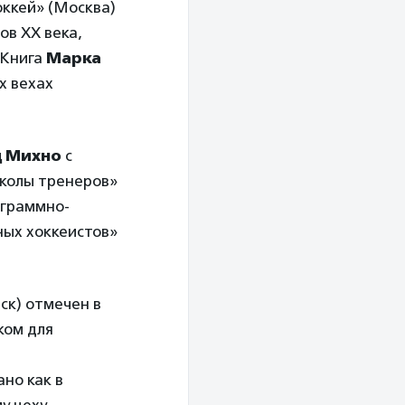
ккей» (Москва)
ов ХХ века,
 Книга
Марка
х вехах
 Михно
с
школы тренеров»
ограммно-
ных хоккеистов»
ск) отмечен в
ком для
но как в