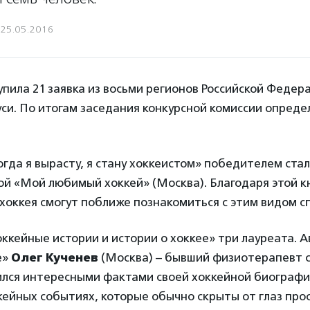
25.05.2016
упила 21 заявка из восьми регионов Российской Федер
уси. По итогам заседания конкурсной комиссии опреде
гда я вырасту, я стану хоккеистом» победителем ста
гой «Мой любимый хоккей» (Москва). Благодаря этой к
оккея смогут поближе познакомиться с этим видом с
ккейные истории и истории о хоккее» три лауреата. А
е»
Олег Кученев
(Москва) – бывший физиотерапевт 
ился интересными фактами своей хоккейной биографии
кейных событиях, которые обычно скрыты от глаз про