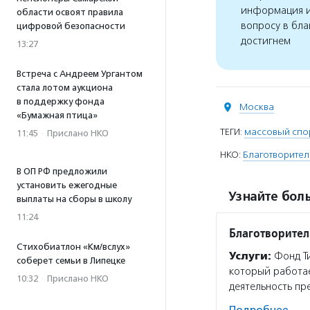
информация и
области освоят правила
вопросу в бла
цифровой безопасности
достигнем
13:27
Встреча с Андреем Ургантом
стала лотом аукциона
в поддержку фонда
Москва
«Бумажная птица»
ТЕГИ:
массовый спо
11:45
·
Прислано НКО
НКО:
Благотворител
В ОП РФ предложили
установить ежегодные
Узнайте боль
выплаты на сборы в школу
11:24
Благотворител
Стихобиатлон «Км/вслух»
Услуги:
Фонд Ти
соберет семьи в Липецке
который работае
10:32
·
Прислано НКО
деятельность пр