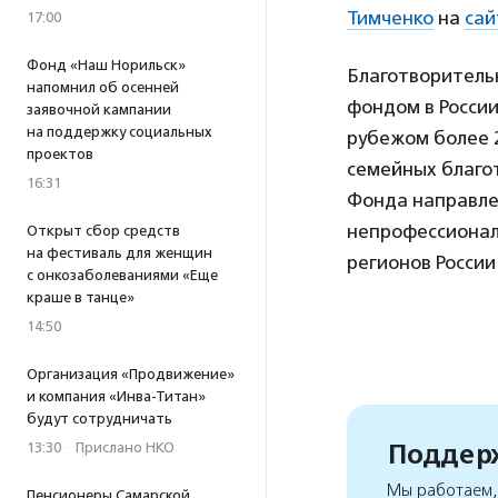
Тимченко
на
сай
17:00
Фонд «Наш Норильск»
Благотворитель
напомнил об осенней
фондом в России
заявочной кампании
на поддержку социальных
рубежом более 2
проектов
семейных благо
16:31
Фонда направле
непрофессионал
Открыт сбор средств
на фестиваль для женщин
регионов Росси
с онкозаболеваниями «Еще
краше в танце»
14:50
Организация «Продвижение»
и компания «Инва-Титан»
будут сотрудничать
Поддерж
13:30
·
Прислано НКО
Мы работаем, 
Пенсионеры Самарской