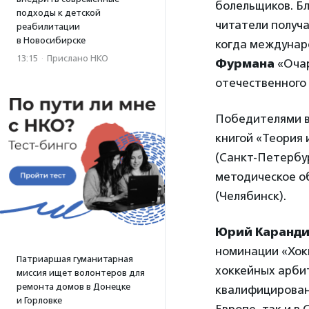
болельщиков. Б
подходы к детской
читатели получа
реабилитации
в Новосибирске
когда междунар
13:15
·
Прислано НКО
Фурмана
«Очар
отечественного 
Победителями в
книгой «Теория 
(Санкт-Петербу
методическое о
(Челябинск).
Юрий Каранд
номинации «Хок
Патриаршая гуманитарная
хоккейных арби
миссия ищет волонтеров для
ремонта домов в Донецке
квалифицирован
и Горловке