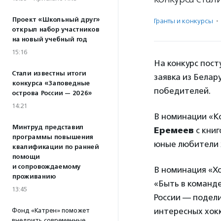
Проект «Школьный друг»
Гранты и конкурсы
·
открыл набор участников
на новый учебный год
15:16
На конкурс пост
Стали известны итоги
заявка из Белар
конкурса «Заповедные
победителей.
острова России — 2026»
14:21
В номинации «Ко
Минтруд представил
Еремеев
с кни
программы повышения
юные любители х
квалификации по ранней
помощи
и сопровождаемому
В номинация «Хо
проживанию
«Быть в команд
13:45
России — подел
интересных хок
Фонд «Катрен» поможет
внедрить современные