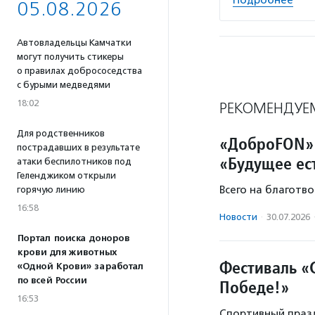
Подробнее
05.08.2026
Автовладельцы Камчатки
могут получить стикеры
о правилах добрососедства
с бурыми медведями
18:02
РЕКОМЕНДУЕ
Для родственников
«ДоброFON» 
пострадавших в результате
«Будущее ес
атаки беспилотников под
Геленджиком открыли
Всего на благотв
горячую линию
16:58
Новости
·
30.07.2026
Портал поиска доноров
крови для животных
Фестиваль «
«Одной Крови» заработал
по всей России
Победе!»
16:53
Спортивный празд