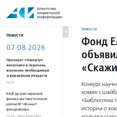
Перейти
к
содержанию
Новости
Новости
Фонд Е
07.08.2026
объяви
Препарат «Энхерту»
«Скажи
включили в перечень
жизненно необходимых
и важнейших лекарств
16:27
Конкурс науч
хоккее с шайб
Клуб друзей пермской
физико-математической
«Библиотека 
школы № 146 ищет
истории о хок
фандрайзера
конкурса стал
15:35
·
Прислано НКО