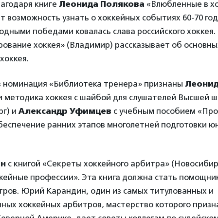
лагодаря книге
Леонида Полякова
«Влюбленные в хо
т возможность узнать о хоккейных событиях 60-70 год
одными победами ковалась слава российского хоккея.
ование хоккея» (Владимир) рассказывает об основны
хоккея.
 номинация «Библиотека тренера» признаны
Леонид
и методика хоккея с шайбой для слушателей Высшей 
рг) и
Александр Уфимцев
с учебным пособием «Пр
беспечение ранних этапов многолетней подготовки ю
ин
с книгой «Секреты хоккейного арбитра» (Новосибир
кейные профессии». Эта книга должна стать помощни
тров. Юрий Карандин, один из самых титулованных и
ных хоккейных арбитров, мастерство которого призна