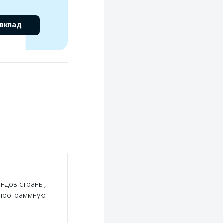
 вклад
ндов страны,
а программную