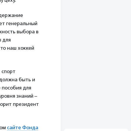
у цеху.
одержание
ет генеральный
жность выбора в
ы для
что наш хоккей
 спорт
 должна быть и
 пособия для
уровня знаний –
ворит президент
ном
сайте Фонда