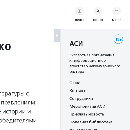
лента
поиск
меню
18+
ко
АСИ
Экспертная организация
и информационное
агентство некоммерческого
сектора
О нас
Контакты
тературы о
Сотрудники
направлениям:
Мероприятия АСИ
е истории и
Прислать новость
 Победителями
Полезная библиотека
Наши издания