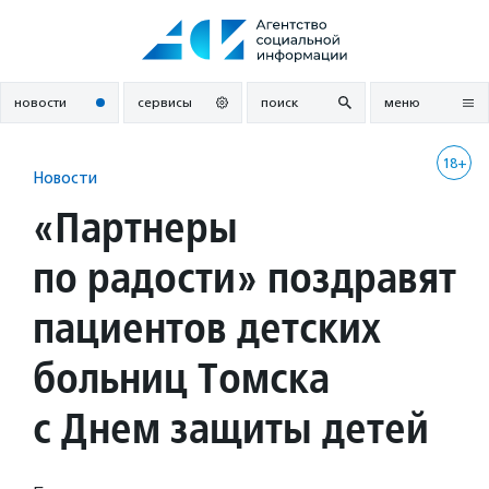
Перейти
к
содержанию
новости
сервисы
поиск
меню
18+
Новости
«Партнеры
по радости» поздравят
пациентов детских
больниц Томска
с Днем защиты детей