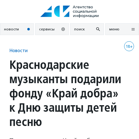
Перейти
к
содержанию
новости
сервисы
поиск
меню
18+
Новости
Краснодарские
музыканты подарили
фонду «Край добра»
к Дню защиты детей
песню