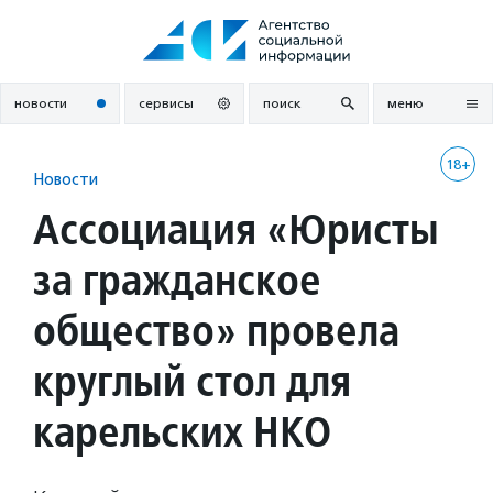
Перейти
к
содержанию
новости
сервисы
поиск
меню
18+
Новости
Ассоциация «Юристы
за гражданское
общество» провела
круглый стол для
карельских НКО