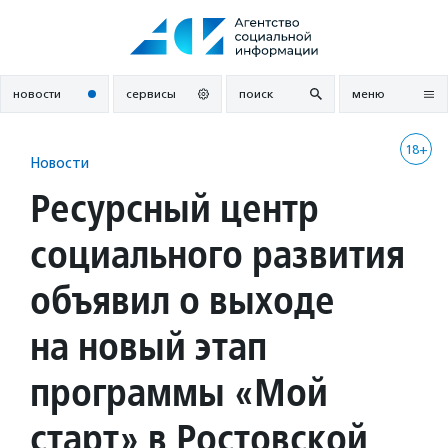
Перейти
к
содержанию
новости
сервисы
поиск
меню
18+
Новости
Ресурсный центр
социального развития
объявил о выходе
на новый этап
программы «Мой
старт» в Ростовской