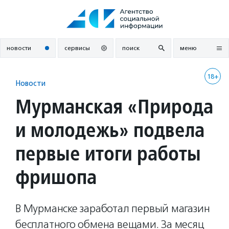
Перейти
к
содержанию
новости
сервисы
поиск
меню
18+
Новости
Мурманская «Природа
и молодежь» подвела
первые итоги работы
фришопа
В Мурманске заработал первый магазин
бесплатного обмена вещами. За месяц