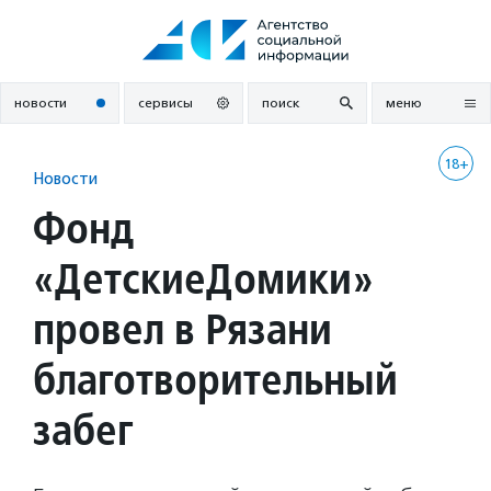
Перейти
к
содержанию
новости
сервисы
поиск
меню
18+
Новости
Фонд
«ДетскиеДомики»
провел в Рязани
благотворительный
забег