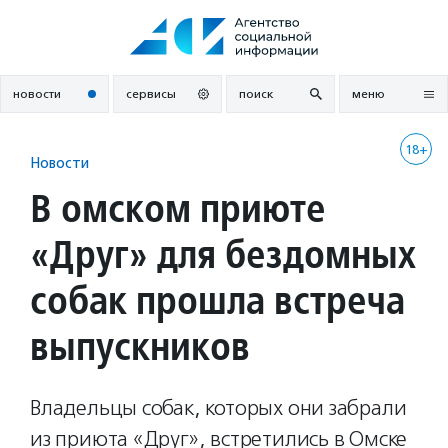
Перейти
к
содержанию
новости
сервисы
поиск
меню
18+
Новости
В омском приюте
«Друг» для бездомных
собак прошла встреча
выпускников
Владельцы собак, которых они забрали
из приюта «Друг», встретились в Омске