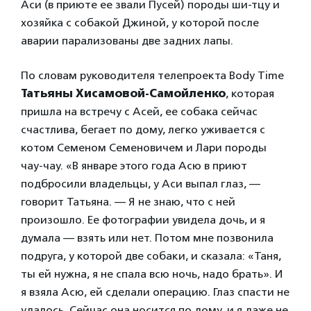
Аси (в приюте ее звали Пусей) породы ши-тцу и
хозяйка с собакой Джиной, у которой после
аварии парализованы две задних лапы.
По словам руководителя телепроекта Body Time
Татьяны Хисамовой-Самойленко
, которая
пришла на встречу с Асей, ее собака сейчас
счастлива, бегает по дому, легко уживается с
котом Семеном Семеновичем и Лари породы
чау-чау. «В январе этого года Асю в приют
подбросили владельцы, у Аси выпал глаз, —
говорит Татьяна. — Я не знаю, что с ней
произошло. Ее фотографии увидела дочь, и я
думала — взять или нет. Потом мне позвонила
подруга, у которой две собаки, и сказала: «Таня,
ты ей нужна, я не спала всю ночь, надо брать». И
я взяла Асю, ей сделали операцию. Глаз спасти не
удалось. Сейчас она носится по дому, и я даже не