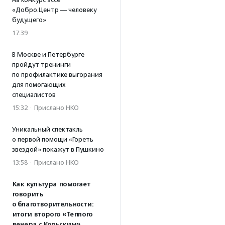
«Добро.Центр — человеку
будущего»
17:39
В Москве и Петербурге
пройдут тренинги
по профилактике выгорания
для помогающих
специалистов
15:32
·
Прислано НКО
Уникальный спектакль
о первой помощи «Гореть
звездой» покажут в Пушкино
13:58
·
Прислано НКО
Как культура помогает
говорить
о благотворительности:
итоги второго «Теплого
вечера с Кольским»