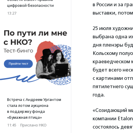
в России и за г
цифровой безопасности
выставки, потом 
13:27
25 июля художни
выбрана одна их
дня пленэры буд
Кольскому полуо
краеведческом м
будет всего нес
с картинами отп
пятилетнего сущ
года.
Встреча с Андреем Ургантом
стала лотом аукциона
«Созидающий ми
в поддержку фонда
«Бумажная птица»
компании Etalo
11:45
·
Прислано НКО
состоялось девя