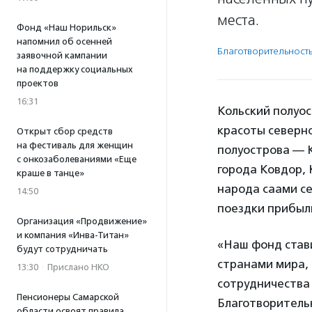
места.
Фонд «Наш Норильск»
напомнил об осенней
Благотвори­тель­ност
заявочной кампании
на поддержку социальных
проектов
16:31
Кольский полуо
красоты северн
Открыт сбор средств
на фестиваль для женщин
полуострова — 
с онкозаболеваниями «Еще
города Ковдор, 
краше в танце»
народа саами се
14:50
поездки прибыли
Организация «Продвижение»
и компания «Инва-Титан»
«Наш фонд став
будут сотрудничать
странами мира, 
13:30
·
Прислано НКО
сотрудничества 
Пенсионеры Самарской
Благотворитель
области освоят правила