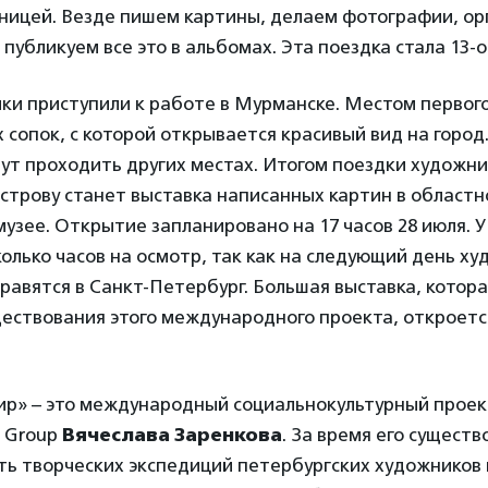
раницей. Везде пишем картины, делаем фотографии, о
публикуем все это в альбомах. Эта поездка стала 13-о
ки приступили к работе в Мурманске. Местом первог
 сопок, с которой открывается красивый вид на горо
ут проходить других местах. Итогом поездки художни
строву станет выставка написанных картин в област
узее. Открытие запланировано на 17 часов 28 июля. 
колько часов на осмотр, так как на следующий день х
равятся в Санкт-Петербург. Большая выставка, котора
ествования этого международного проекта, откроется
р» – это международный социальнокультурный проек
n Group
Вячеслава Заренкова
. За время его сущест
ть творческих экспедиций петербургских художников