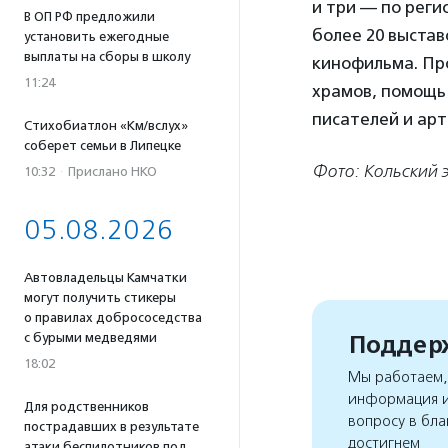
и три — по реги
В ОП РФ предложили
более 20 выстав
установить ежегодные
выплаты на сборы в школу
кинофильма. Пр
11:24
храмов, помощь
писателей и арт
Стихобиатлон «Км/вслух»
соберет семьи в Липецке
Фото: Кольский 
10:32
·
Прислано НКО
05.08.2026
Автовладельцы Камчатки
могут получить стикеры
о правилах добрососедства
Поддерж
с бурыми медведями
18:02
Мы работаем, 
информация и
Для родственников
вопросу в бла
пострадавших в результате
достигнем
атаки беспилотников под