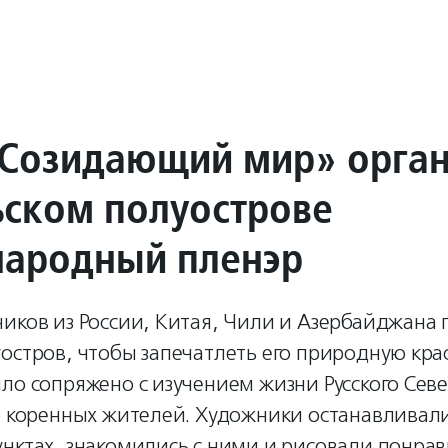
Созидающий мир» орган
ьском полуострове
ародный пленэр
иков из России, Китая, Чили и Азербайджана 
остров, чтобы запечатлеть его природную крас
ло сопряжено с изучением жизни Русского Сев
о коренных жителей. Художники останавливали
унктах, знакомились с ними и рисовали понра