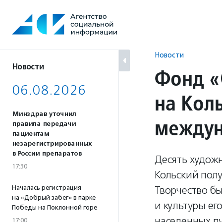
Перейти
к
содержанию
Новости
Новости
Фонд «
06.08.2026
на Кол
Минздрав уточнил
междун
правила передачи
пациентам
незарегистрированных
в России препаратов
Десять художн
17:30
Кольский полу
Началась регистрация
Творчество бы
на «Добрый забег» в парке
и культуры ег
Победы на Поклонной горе
населенных п
17:00