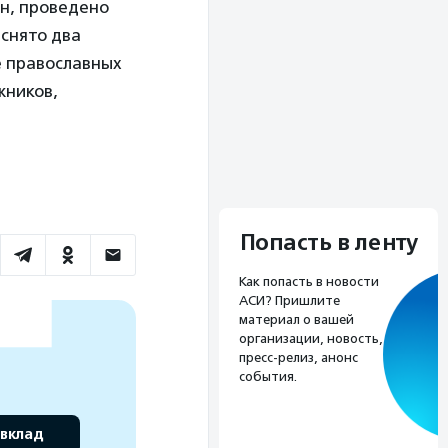
ин, проведено
 снято два
е православных
жников,
Попасть в ленту
Как попасть в новости
АСИ? Пришлите
материал о вашей
организации, новость,
пресс-релиз, анонс
события.
 вклад