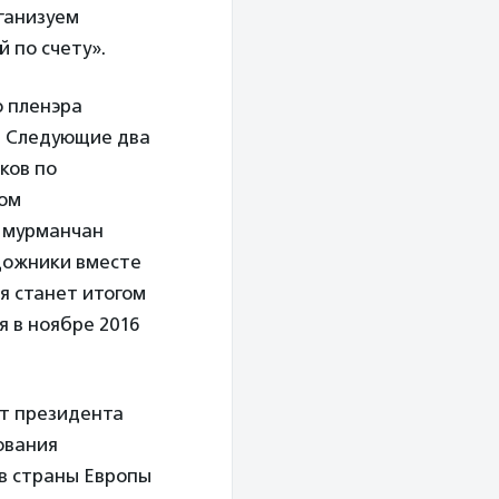
рганизуем
й по счету».
о пленэра
д. Следующие два
ков по
ном
У мурманчан
удожники вместе
я станет итогом
 в ноябре 2016
т президента
вования
 в страны Европы