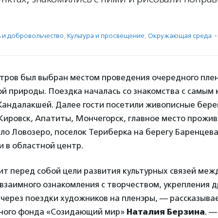
ь и доброволь­чест­во
,
Культура и просвещение
,
Окружающая среда
·
стров был выбран местом проведения очередного пле
ой природы. Поездка началась со знакомства с самы
Кандалакшей. Далее гости посетили живописные берег
Кировск, Апатиты, Мончегорск, главное место прожи
ло Ловозеро, поселок Териберка на берегу Баренцева
 в областной центр.
ит перед собой цели развития культурных связей меж
взаимного ознакомления с творчеством, укрепления 
через поездки художников на пленэры, — рассказыва
ного фонда «Созидающий мир»
Наталия Берзина
. —