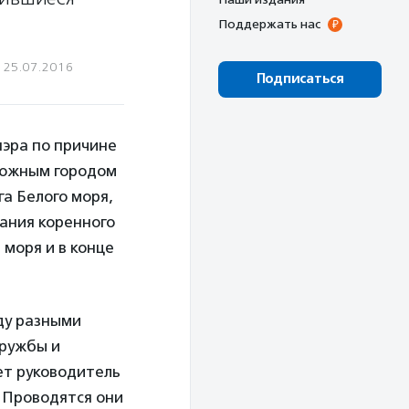
Поддержать нас
25.07.2016
Подписаться
нэра по причине
м южным городом
а Белого моря,
вания коренного
 моря и в конце
ду разными
дружбы и
ет руководитель
 Проводятся они