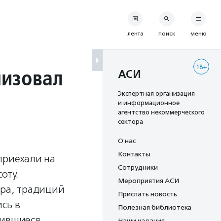
лента
поиск
меню
18+
изовал
АСИ
Экспертная организация
и информационное
агентство некоммерческого
сектора
О нас
Контакты
приехали на
Сотрудники
оту.
Мероприятия АСИ
ера, традиций
Прислать новость
сь в
Полезная библиотека
вившиеся
Наши издания