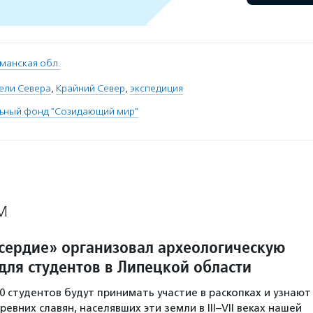
манская обл.
ели Севера
,
Крайний Север
,
экспедиция
льный фонд "Созидающий мир"
М
ердие» организовал археологическую
для студентов в Липецкой области
0 студентов будут принимать участие в раскопках и узнают
евних славян, населявших эти земли в III–VII веках нашей