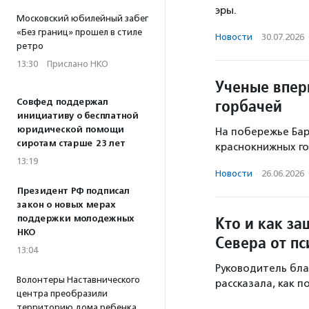
эры.
Московский юбилейный забег
«Без границ» прошел в стиле
Новости
·
30.07.2026
ретро
13:30
·
Прислано НКО
Ученые впер
горбачей
Совфед поддержал
инициативу о бесплатной
юридической помощи
На побережье Бар
сиротам старше 23 лет
краснокнижных го
13:19
Новости
·
26.06.2026
Президент РФ подписал
закон о новых мерах
Кто и как з
поддержки молодежных
НКО
Севера от п
13:04
Руководитель бла
Волонтеры Наставнического
рассказала, как 
центра преобразили
территорию дома ребенка