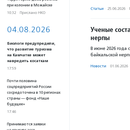
при колонии в Можайске
Статьи
·
25.06.2026
·
10:32
·
Прислано НКО
04.08.2026
Ученые сост
нерпы
Биологи предупредили,
В июне 2026 года
что развитие туризма
байкальской нерп
на Камчатке может
навредить косаткам
Новости
·
01.06.2026
17:59
Почти половина
соцпредприятий России
сосредоточена в 10 регионах
страны — фонд «Наше
будущее»
17:46
Принимаются заявки
на конкурс эссе