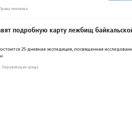
Права человека
авят подробную карту лежбищ байкальско
 состоится 25-дневная экспедиция, посвященная исследован
ы.
·
Окружающая среда