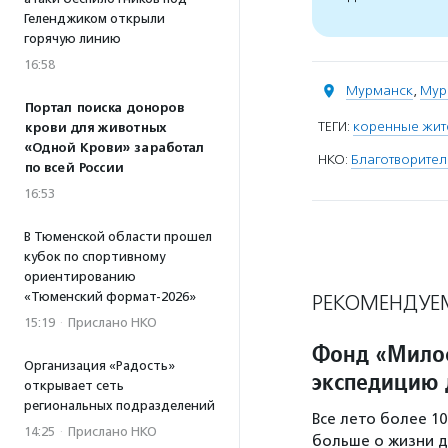
Геленджиком открыли
горячую линию
16:58
Мурманск
,
Мур
Портал поиска доноров
ТЕГИ:
коренные жит
крови для животных
«Одной Крови» заработал
НКО:
Благотворите
по всей России
16:53
В Тюменской области прошел
кубок по спортивному
ориентированию
«Тюменский формат-2026»
РЕКОМЕНДУЕ
15:19
·
Прислано НКО
Фонд «Милос
Организация «Радость»
экспедицию 
открывает сеть
региональных подразделений
Все лето более 10
14:25
·
Прислано НКО
больше о жизни др