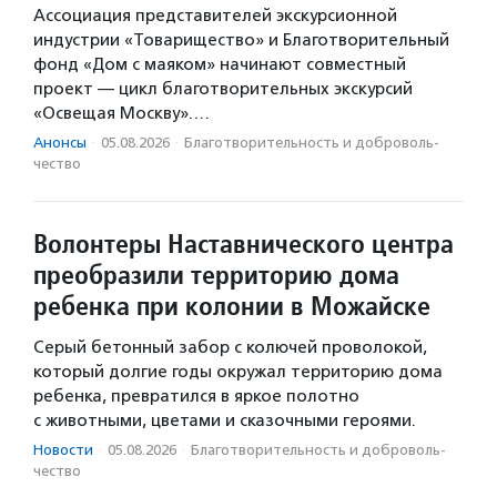
Ассоциация представителей экскурсионной
индустрии «Товарищество» и Благотворительный
фонд «Дом с маяком» начинают совместный
проект — цикл благотворительных экскурсий
«Освещая Москву».…
Анонсы
·
05.08.2026
·
Благотвори­тель­ность и доброволь­
чест­во
Волонтеры Наставнического центра
преобразили территорию дома
ребенка при колонии в Можайске
Серый бетонный забор с колючей проволокой,
который долгие годы окружал территорию дома
ребенка, превратился в яркое полотно
с животными, цветами и сказочными героями.
Новости
·
05.08.2026
·
Благотвори­тель­ность и доброволь­
чест­во