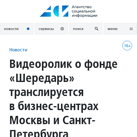
Перейти
к
содержанию
новости
сервисы
поиск
меню
18+
Новости
Видеоролик о фонде
«Шередарь»
транслируется
в бизнес-центрах
Москвы и Санкт-
Петербурга