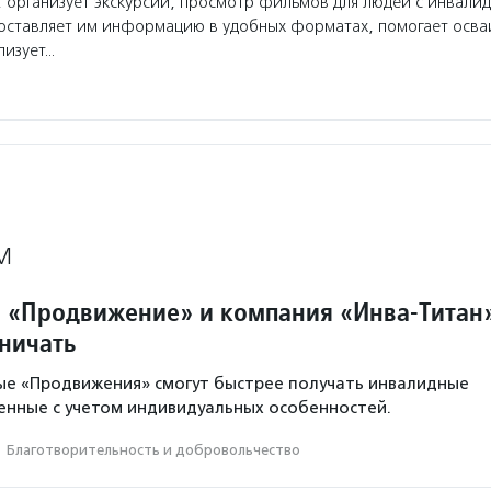
 организует экскурсии, просмотр фильмов для людей с инвали
доставляет им информацию в удобных форматах, помогает осва
лизует…
М
 «Продвижение» и компания «Инва-Титан
дничать
ые «Продвижения» смогут быстрее получать инвалидные
ленные с учетом индивидуальных особенностей.
·
Благотвори­тель­ность и доброволь­чест­во