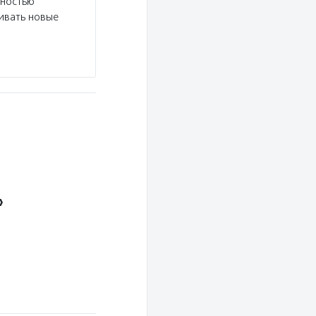
дностью
ивать новые
»