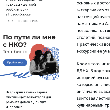
основных досто
подходы к детской
экскурсии осмот
реабилитации
в Новосибирске
настоящий нулев
13:15
·
Прислано НКО
памятниками А. 
позволила гост
столетий, позна
Практически все
экскурсии ее уч
Кроме того, ниж
ВДНХ. В ходе эк
историей русско
которые английс
англичане вывоз
Патриаршая гуманитарная
миссия ищет волонтеров для
винтовая лестни
ремонта домов в Донецке
кулинарными тр
и Горловке