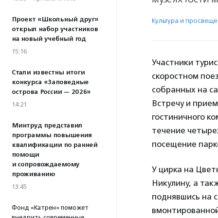
Проект «Школьный друг»
Культура и просвещ
открыл набор участников
на новый учебный год
15:16
Участники турис
Стали известны итоги
скоростном поез
конкурса «Заповедные
собранных на са
острова России — 2026»
Встречу и прие
14:21
гостиничного ко
Минтруд представил
течение четыре
программы повышения
посещение парко
квалификации по ранней
помощи
и сопровождаемому
У цирка на Цве
проживанию
Никулину, а так
13:45
поднявшись на 
Фонд «Катрен» поможет
вмонтированной
внедрить современные