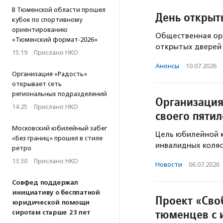
В Тюменской области прошел
День открыт
кубок по спортивному
ориентированию
Общественная орг
«Тюменский формат-2026»
открытых дверей 
15:19
·
Прислано НКО
Анонсы
·
10.07.2026
·
Организация «Радость»
открывает сеть
региональных подразделений
Организация
14:25
·
Прислано НКО
своего пятил
Московский юбилейный забег
Цель юбилейной к
«Без границ» прошел в стиле
инвалидных коля
ретро
13:30
·
Прислано НКО
Новости
·
06.07.2026
Совфед поддержал
инициативу о бесплатной
Проект «Сво
юридической помощи
тюменцев с 
сиротам старше 23 лет