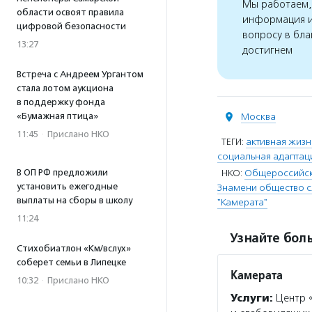
Мы работаем, 
области освоят правила
информация и
цифровой безопасности
вопросу в бла
13:27
достигнем
Встреча с Андреем Ургантом
стала лотом аукциона
в поддержку фонда
«Бумажная птица»
Москва
11:45
·
Прислано НКО
ТЕГИ:
активная жиз
социальная адаптац
В ОП РФ предложили
НКО:
Общероссийска
установить ежегодные
Знамени общество с
выплаты на сборы в школу
"Камерата"
11:24
Узнайте боль
Стихобиатлон «Км/вслух»
соберет семьи в Липецке
Камерата
10:32
·
Прислано НКО
Услуги:
Центр «