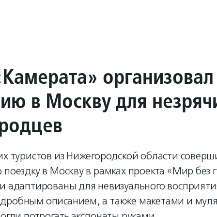
«Камерата» организовал
сию в Москву для незряч
родцев
их туристов из Нижегородской области соверш
 поездку в Москву в рамках проекта «Мир без г
ли адаптированы для невизуального восприяти
дробным описанием, а также макетами и муля
могли потрогать экспонаты руками.