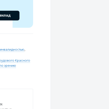
 вклад
 инвалидностью
,
рудового Красного
по зрению
их