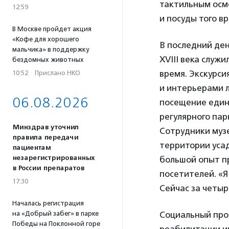
тактильным осм
12:59
и посуды того в
В Москве пройдет акция
«Кофе для хорошего
В последний ден
мальчика» в поддержку
XVIII века служ
бездомных животных
время. Экскурси
10:52
·
Прислано НКО
и интерьерами л
06.08.2026
посещение един
регулярного пар
Минздрав уточнил
Сотрудники музе
правила передачи
территории уса
пациентам
незарегистрированных
большой опыт пр
в России препаратов
посетителей. «Я
17:30
Сейчас за четыр
Началась регистрация
на «Добрый забег» в парке
Социальный про
Победы на Поклонной горе