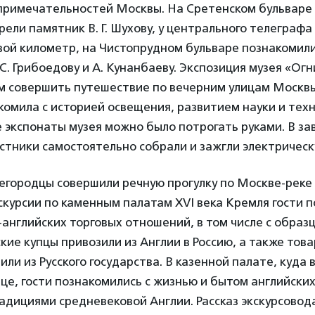
примечательностей Москвы. На Сретенском бульваре
рели памятник В. Г. Шухову, у центрального телеграфа
ой километр, на Чистопрудном бульваре познакомили
С. Грибоедову и А. Кунанбаеву. Экспозиция музея «Ог
ям совершить путешествие по вечерним улицам Москв
комила с историей освещения, развитием науки и техн
 экспонаты музея можно было потрогать руками. В з
астники самостоятельно собрали и зажгли электрическ
егородцы совершили речную прогулку по Москве-реке
скурсии по каменным палатам XVI века Кремля гости п
-английских торговых отношений, в том числе с образ
кие купцы привозили из Англии в Россию, а также тов
или из Русского государства. В казенной палате, куда 
це, гости познакомились с жизнью и бытом английских
адициями средневековой Англии. Рассказ экскурсовод