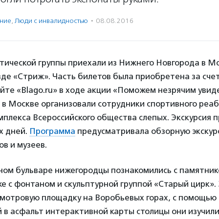
ение
,
Люди с инвалидностью
·
08.08.2016
тической группы приехали из Нижнего Новгорода в Мо
де «Стриж». Часть билетов была приобретена за счет
йте «Blago.ru» в ходе акции «Поможем незрячим увид
м в Москве организовали сотрудники спортивного реа
мплекса Всероссийского общества слепых. Экскурсия 
х дней.
Программа
предусматривала обзорную экскурс
в и музеев.
тном бульваре нижегородцы познакомились с памятн
же с фонтаном и скульптурной группой «Старый цирк».
смотровую площадку на Воробьевых горах, с помощью
 в асфальт интерактивной карты столицы они изучил