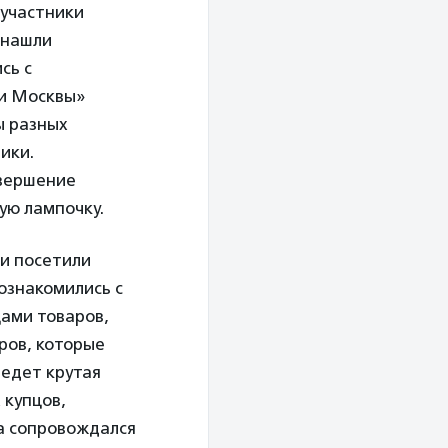
 участники
 нашли
сь с
ни Москвы»
ы разных
ики.
авершение
ую лампочку.
 и посетили
ознакомились с
цами товаров,
аров, которые
ведет крутая
 купцов,
а сопровождался