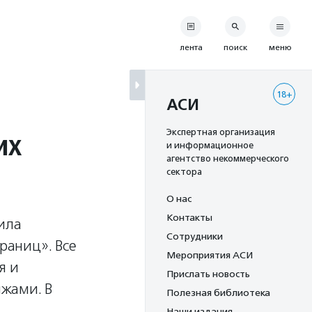
лента
поиск
меню
18+
АСИ
их
Экспертная организация
и информационное
агентство некоммерческого
сектора
О нас
Контакты
ила
Сотрудники
раниц». Все
Мероприятия АСИ
я и
Прислать новость
жами. В
Полезная библиотека
Наши издания