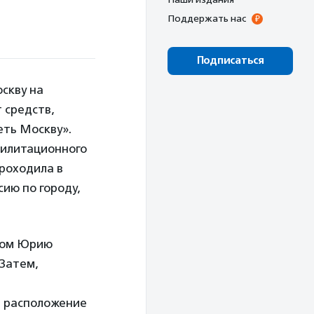
Поддержать нас
Подписаться
скву на
 средств,
еть Москву».
билитационного
проходила в
ию по городу,
иком Юрию
 Затем,
и расположение