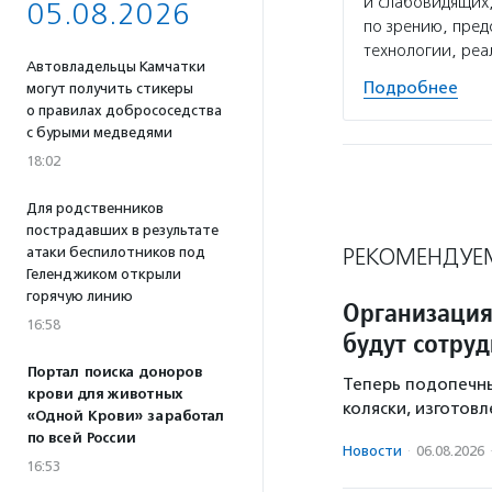
и слабовидящих,
05.08.2026
по зрению, пре
технологии, реа
Автовладельцы Камчатки
Подробнее
могут получить стикеры
о правилах добрососедства
с бурыми медведями
18:02
Для родственников
пострадавших в результате
РЕКОМЕНДУЕ
атаки беспилотников под
Геленджиком открыли
горячую линию
Организация
16:58
будут сотру
Портал поиска доноров
Теперь подопечн
крови для животных
коляски, изготов
«Одной Крови» заработал
по всей России
Новости
·
06.08.2026
16:53