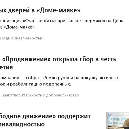
ых дверей в «Доме-маяке»
анизация «Счастье жить» приглашает пермяков на День
в «Доме-маяке».
Люди с инвалидностью
 «Продвижение» открыла сбор в честь
етия
ампании — собрать 5 млн рублей на покупку активных
сок и реабилитацию подопечных.
·
Благотвори­тель­ность и доброволь­чест­во
бодное движение» поддержит
инвалидностью