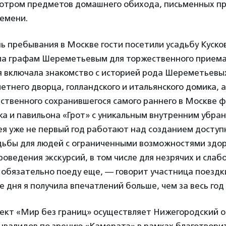
отром предметов домашнего обихода, письменных п
ремени.
ь пребывания в Москве гости посетили усадьбу Кусков
ила графам Шереметьевым для торжественного приема
я включала знакомство с историей рода Шереметьевы
етнего дворца, голландского и итальянского домика, 
ственного сохранившегося самого раннего в Москве ф
ка и павильона «Грот» с уникальным внутренним убран
я уже не первый год работают над созданием доступ
дьбы для людей с ограниченными возможностями здо
оведения экскурсий, в том числе для незрячих и сла
 обязательно поеду еще, — говорит участница поезд
е дня я получила впечатлений больше, чем за весь год
ект «Мир без границ» осуществляет Нижегородский 