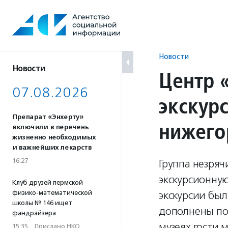
Перейти
к
содержанию
Новости
Новости
Центр 
07.08.2026
экскур
Препарат «Энхерту»
нижего
включили в перечень
жизненно необходимых
и важнейших лекарств
16:27
Группа незряч
экскурсионную
Клуб друзей пермской
физико-математической
экскурсии бы
школы № 146 ищет
дополнены по
фандрайзера
музеях гости 
15:35
·
Прислано НКО