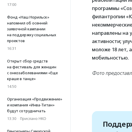
реабилитации и
17:00
программы «Соз
филантропии «КА
Фонд «Наш Норильск»
напомнил об осенней
некоммерческие
заявочной кампании
направлены на у
на поддержку социальных
активности; улу
проектов
16:31
моложе 18 лет, 
мобильностью.
Открыт сбор средств
на фестиваль для женщин
Фото предоставл
с онкозаболеваниями «Еще
краше в танце»
14:50
Организация «Продвижение»
и компания «Инва-Титан»
будут сотрудничать
13:30
·
Прислано НКО
Поддерж
Пенсионеры Самарской