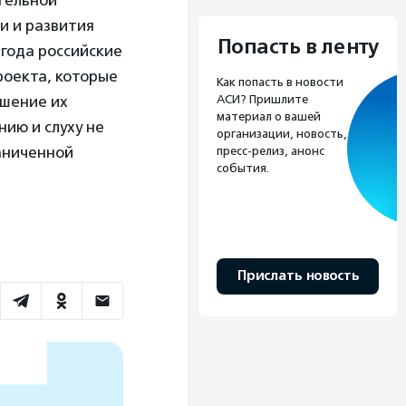
тельной
и и развития
Попасть в ленту
 года российские
роекта, которые
Как попасть в новости
АСИ? Пришлите
ышение их
материал о вашей
ию и слуху не
организации, новость,
раниченной
пресс-релиз, анонс
события.
Прислать новость