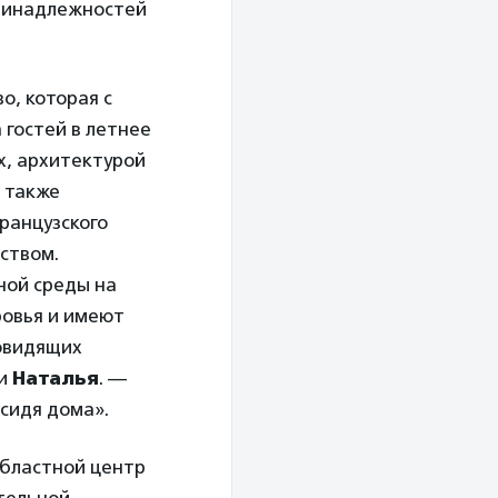
ринадлежностей
о, которая с
 гостей в летнее
х, архитектурой
а также
ранцузского
ством.
ной среды на
ровья и имеют
бовидящих
ки
Наталья
. —
 сидя дома».
областной центр