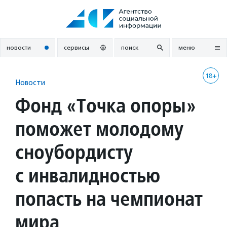
Перейти
к
содержанию
новости
сервисы
поиск
меню
18+
Новости
Фонд «Точка опоры»
поможет молодому
сноубордисту
с инвалидностью
попасть на чемпионат
мира