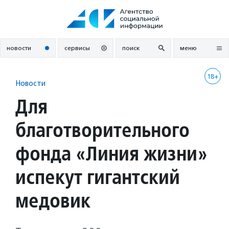
Перейти
к
содержанию
новости
сервисы
поиск
меню
18+
Новости
Для
благотворительного
фонда «Линия жизни»
испекут гигантский
медовик