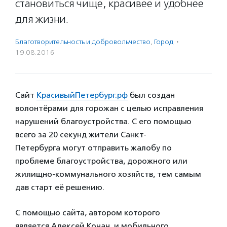
становиться чище, красивее и удобнее
для жизни.
Благотвори­тель­ность и доброволь­чест­во
,
Город
·
19.08.2016
Сайт
КрасивыйПетербург.рф
был создан
волонтёрами для горожан с целью исправления
нарушений благоустройства. С его помощью
всего за 20 секунд жители Санкт-
Петербурга могут отправить жалобу по
проблеме благоустройства, дорожного или
жилищно-коммунального хозяйств, тем самым
дав старт её решению.
С помощью сайта, автором которого
является Алексей Конан, и мобильного