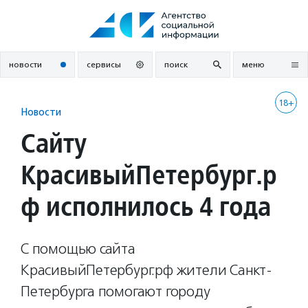
Перейти
к
содержанию
новости
сервисы
поиск
меню
18+
Новости
Сайту
КрасивыйПетербург.р
ф исполнилось 4 года
С помощью сайта
КрасивыйПетербург.рф жители Санкт-
Петербурга помогают городу