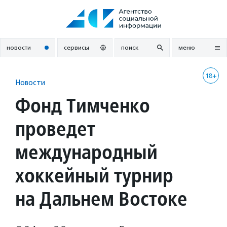
Перейти
к
содержанию
новости
сервисы
поиск
меню
18+
Новости
Фонд Тимченко
проведет
международный
хоккейный турнир
на Дальнем Востоке