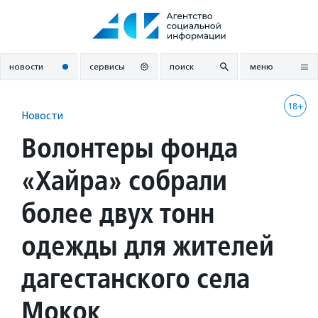
Перейти
к
содержанию
новости
сервисы
поиск
меню
18+
Новости
Волонтеры фонда
«Хайра» собрали
более двух тонн
одежды для жителей
дагестанского села
Мокок