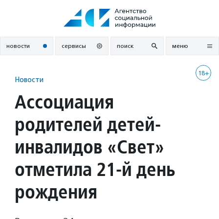
Перейти
к
содержанию
новости
сервисы
поиск
меню
18+
Новости
Ассоциация
родителей детей-
инвалидов «Свет»
отметила 21-й день
рождения