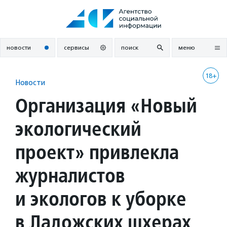
Перейти
к
содержанию
новости
сервисы
поиск
меню
18+
Новости
Организация «Новый
экологический
проект» привлекла
журналистов
и экологов к уборке
в Ладожских шхерах