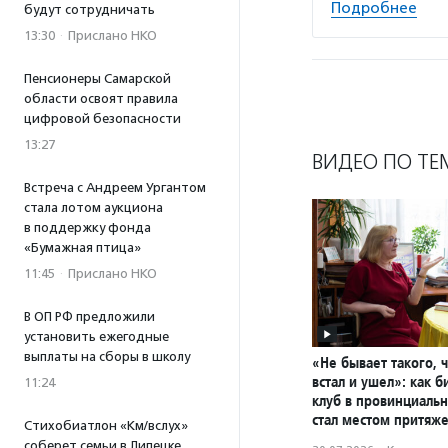
Подробнее
будут сотрудничать
13:30
·
Прислано НКО
Пенсионеры Самарской
области освоят правила
цифровой безопасности
13:27
ВИДЕО ПО ТЕ
Встреча с Андреем Ургантом
стала лотом аукциона
в поддержку фонда
«Бумажная птица»
11:45
·
Прислано НКО
В ОП РФ предложили
установить ежегодные
выплаты на сборы в школу
«Не бывает такого, 
встал и ушел»: как 
11:24
клуб в провинциаль
стал местом притяж
Стихобиатлон «Км/вслух»
соберет семьи в Липецке