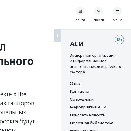
лента
поиск
меню
18+
л
АСИ
льного
Экспертная организация
и информационное
агентство некоммерческого
сектора
О нас
Контакты
екте «The
Сотрудники
ких танцоров,
Мероприятия АСИ
иональных
Прислать новость
роекта будут
Полезная библиотека
льном
Наши издания