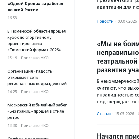
президентский гр
«Одной Крови» заработал
адаптации для лю
по всей России
16:53
Новости
·
03.07.2026
В Тюменской области прошел
кубок по спортивному
«Мы не боим
ориентированию
неправильно
«Тюменский формат-2026»
15:19
·
Прислано НКО
театральной
развития уч
Организация «Радость»
открывает сеть
В некоммерческой
региональных подразделений
считают, что вых
14:25
·
Прислано НКО
инвалидностью со
подтверждается 
Московский юбилейный забег
«Без границ» прошел в стиле
Статьи
·
15.05.2026
·
ретро
13:30
·
Прислано НКО
Начался при