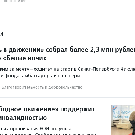
и просвещение
М
 в движении» собрал более 2,3 млн рубле
 «Белые ночи»
жим за мечту – ходить» на старт в Санкт-Петербурге 4 июл
е фонда, амбассадоры и партнеры.
·
Благотвори­тель­ность и доброволь­чест­во
бодное движение» поддержит
инвалидностью
ная организация ВОИ получила