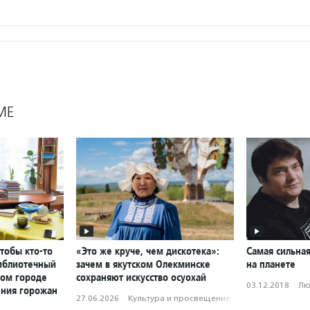
МЕ
чтобы кто-то
«Это же круче, чем дискотека»:
Самая сильна
библиотечный
зачем в якутском Олекминске
на планете
ном городе
сохраняют искусство осуохай
03.12.2018
·
Лю
ения горожан
27.06.2026
·
Культура и просвещение