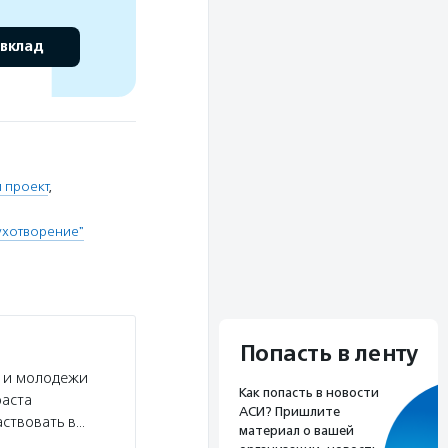
 вклад
 проект
,
ухотворение"
Попасть в ленту
й и молодежи
Как попасть в новости
раста
АСИ? Пришлите
аствовать в…
материал о вашей