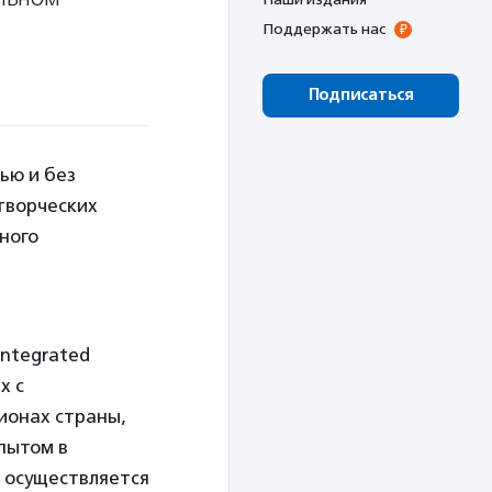
Поддержать нас
Подписаться
ью и без
творческих
ного
.
Integrated
х с
ионах страны,
пытом в
а осуществляется