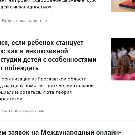
ант на проект «Свободное движение: курс
дей с инвалидностью».
·
Люди с инвалидностью
ся, если ребенок станцует
»: как в инклюзивной
 студии детей с особенностями
ат побеждать
 организации из Ярославской области
од на сцену помогает детям с ментальной
циализироваться. И эта теория
практикой.
Люди с инвалидностью
ем заявок на Международный онлайн-