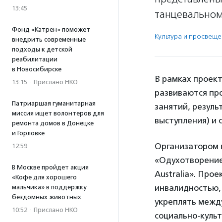
13:45
танцевальном 
Фонд «Катрен» поможет
Культура и просвещ
внедрить современные
подходы к детской
реабилитации
в Новосибирске
В рамках проек
13:15
·
Прислано НКО
развиваются пр
Патриаршая гуманитарная
занятий, резуль
миссия ищет волонтеров для
выступления) и 
ремонта домов в Донецке
и Горловке
Организатором 
12:59
«Одухотворение»
В Москве пройдет акция
Australia». Про
«Кофе для хорошего
инвалидностью,
мальчика» в поддержку
бездомных животных
укреплять межд
10:52
·
Прислано НКО
социально-культ