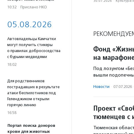
30.07.2026
·
Культура 
10:32
·
Прислано НКО
05.08.2026
РЕКОМЕНДУЕ
Автовладельцы Камчатки
могут получить стикеры
Фонд «Жизнь
о правилах добрососедства
на марафоне
с бурыми медведями
18:02
Под лозунгом «Бе
вышли подопечны
Для родственников
Новости
·
07.07.2026
пострадавших в результате
атаки беспилотников под
Геленджиком открыли
горячую линию
Проект «Сво
16:58
тюменцев с 
Портал поиска доноров
Тюменская област
крови для животных