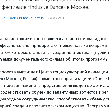
фестивале «Inclusive Dance» в Москве.
ение
,
Люди с инвалидностью
·
20.09.2016
та начинающие и состоявшиеся артисты с инвалидност
офессионально, приобретают новые навыки во время 
татом которых становится создание спектакля (публич
съемка документального фильма об итогах программы
проекта выступает Центр социокультурной анимации
 (Москва, Россия) совместно с организацией «Dance 
ект призван изменить представления людей об артиста
 содействовать обучению талантливых артистов в рег
ународное сотрудничество, способствовать обмену о
урной среде и исполнительском искусстве. Программ