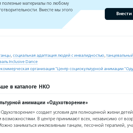
 полезные материалы по любому
готворительности. Вместе мы этого
Внести
танцы
,
социальная адаптация людей с инвалидностью
,
танцевальный
аль Inclusive Dance
коммерческая организация "Центр социокультурной анимации "Од
ше в каталоге НКО
льтурной анимации «Одухотворение»
Одухотворение» создает условия для полноценной жизни дете
 возможностями. В центре принимают всех, независимо от воз
Можно заниматься инклюзивным танцем, песочной терапией, уч