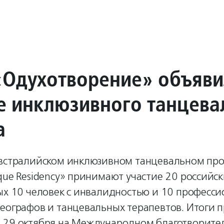
«Одухотворение» объяви
те инклюзивного танцева
а
австралийском инклюзивном танцевальном про
que Residency» принимают участие 20 российс
рых 10 человек с инвалидностью и 10 професс
еографов и танцевальных терапевтов. Итоги п
 29 октября на Международном благотворите