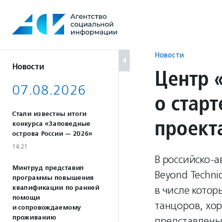
Перейти
к
содержанию
Новости
Новости
Центр 
07.08.2026
о стар
Стали известны итоги
проект
конкурса «Заповедные
острова России — 2026»
14:21
В российско-
Минтруд представил
Beyond Techni
программы повышения
квалификации по ранней
в числе кото
помощи
танцоров, хор
и сопровождаемому
проживанию
представлены