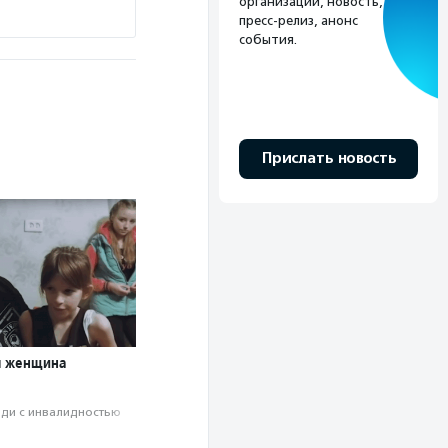
организации, новость,
пресс-релиз, анонс
события.
Прислать новость
я женщина
ди с инвалидностью