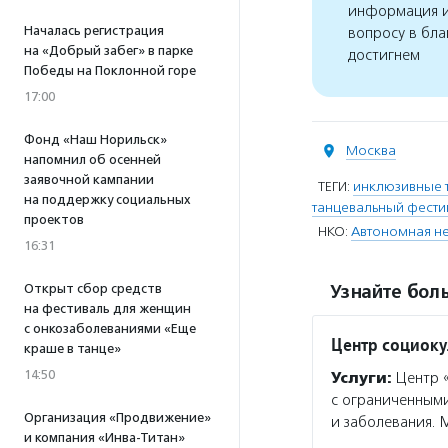
информация и
Началась регистрация
вопросу в бла
на «Добрый забег» в парке
достигнем
Победы на Поклонной горе
17:00
Фонд «Наш Норильск»
Москва
напомнил об осенней
заявочной кампании
ТЕГИ:
инклюзивные 
на поддержку социальных
танцевальный фестив
проектов
НКО:
Автономная не
16:31
Открыт сбор средств
Узнайте боль
на фестиваль для женщин
с онкозаболеваниями «Еще
Центр социоку
краше в танце»
14:50
Услуги:
Центр «
с ограниченными
Организация «Продвижение»
и заболевания. 
и компания «Инва-Титан»