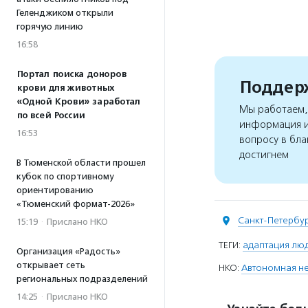
Геленджиком открыли
горячую линию
16:58
Портал поиска доноров
Поддерж
крови для животных
«Одной Крови» заработал
Мы работаем, 
по всей России
информация и
16:53
вопросу в бла
достигнем
В Тюменской области прошел
кубок по спортивному
ориентированию
«Тюменский формат-2026»
Санкт-Петербу
15:19
·
Прислано НКО
ТЕГИ:
адаптация лю
Организация «Радость»
открывает сеть
НКО:
Автономная не
региональных подразделений
14:25
·
Прислано НКО