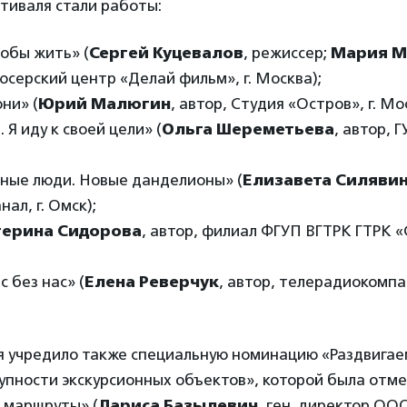
тиваля стали работы:
тобы жить» (
Сергей Куцевалов
, режиссер;
Мария М
серский центр «Делай фильм», г. Москва);
ни» (
Юрий Малюгин
, автор, Студия «Остров», г. Мо
 Я иду к своей цели» (
Ольга Шереметьева
, автор, 
ные люди. Новые данделионы» (
Елизавета Силяви
ал, г. Омск);
терина Сидорова
, автор, филиал ФГУП ВГТРК ГТРК «
с без нас» (
Елена Реверчук
, автор, телерадиокомпа
 учредило также специальную номинацию «Раздвигаем
тупности экскурсионных объектов», которой была отм
 маршруты» (
Лариса Базылевич
, ген. директор ОО