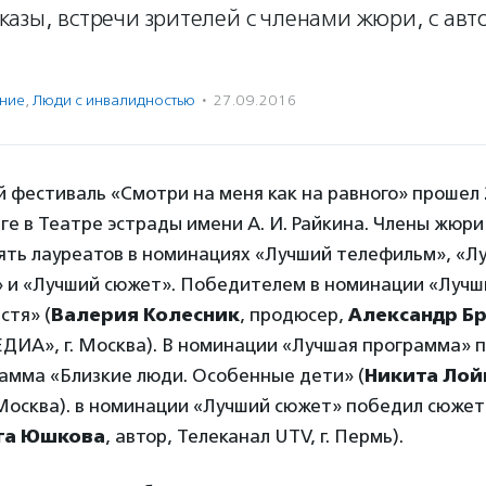
азы, встречи зрителей с членами жюри, с авт
ение
,
Люди с инвалидностью
·
27.09.2016
й фестиваль «Смотри на меня как на равного» прошел 
е в Театре эстрады имени А. И. Райкина. Члены жюр
ять лауреатов в номинациях «Лучший телефильм», «Л
 и «Лучший сюжет». Победителем в номинации «Луч
стя» (
Валерия Колесник
, продюсер,
Александр Б
А», г. Москва). В номинации «Лучшая программа» 
амма «Близкие люди. Особенные дети» (
Никита Лой
Москва). в номинации «Лучший сюжет» победил сюжет 
га Юшкова
, автор, Телеканал UTV, г. Пермь).