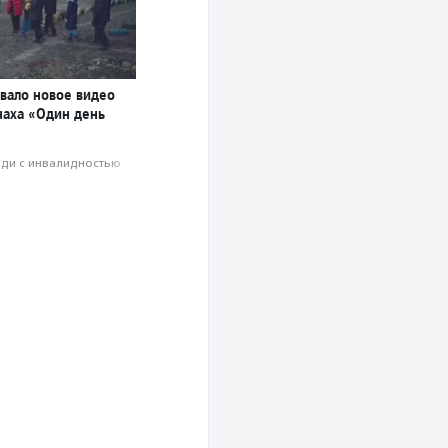
вало новое видео
наха «Один день
ди с инвалидностью
е