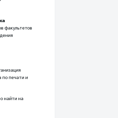
ка
ов факультетов
ждения
ганизация
 по печати и
о найти на