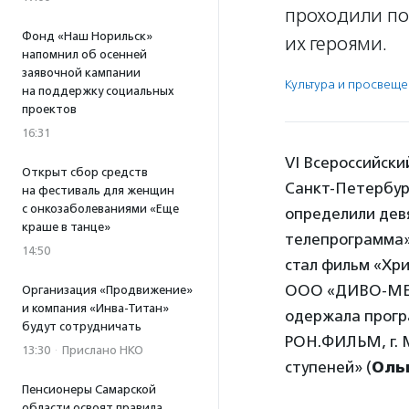
проходили пок
Фонд «Наш Норильск»
их героями.
напомнил об осенней
заявочной кампании
Культура и просвещ
на поддержку социальных
проектов
16:31
VI Всероссийски
Открыт сбор средств
Санкт-Петербург
на фестиваль для женщин
с онкозаболеваниями «Еще
определили дев
краше в танце»
телепрограмма»
14:50
стал фильм «Хри
ООО «ДИВО-МЕДИ
Организация «Продвижение»
и компания «Инва-Титан»
одержала прогр
будут сотрудничать
РОН.ФИЛЬМ, г. 
13:30
·
Прислано НКО
ступеней» (
Оль
Пенсионеры Самарской
области освоят правила