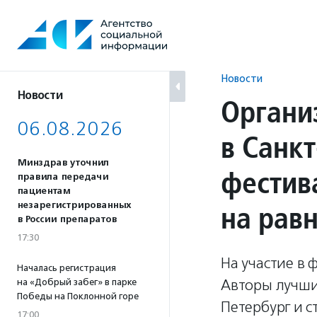
Перейти
к
содержанию
Новости
Новости
Органи
06.08.2026
в Санкт
Минздрав уточнил
фестив
правила передачи
пациентам
на рав
незарегистрированных
в России препаратов
17:30
На участие в 
Началась регистрация
Авторы лучших
на «Добрый забег» в парке
Победы на Поклонной горе
Петербург и с
17:00