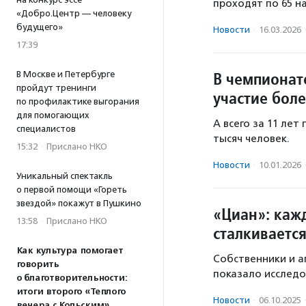
проходят по 65 н
«Добро.Центр — человеку
будущего»
Новости
·
16.03.2026
17:39
В чемпионат
В Москве и Петербурге
пройдут тренинги
участие боле
по профилактике выгорания
для помогающих
А всего за 11 лет
специалистов
тысяч человек.
15:32
·
Прислано НКО
Новости
·
10.01.2026
Уникальный спектакль
о первой помощи «Гореть
звездой» покажут в Пушкино
«Циан»: каж
13:58
·
Прислано НКО
сталкивается
Как культура помогает
Собственники и а
говорить
показало исслед
о благотворительности:
итоги второго «Теплого
Новости
·
06.10.2025
вечера с Кольским»