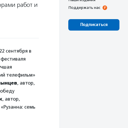
орами работ и
Поддержать нас
Подписаться
22 сентября в
и фестиваля
учшая
ший телефильм»
рынцев
, автор,
победу
к
, автор,
«Рузанна: семь