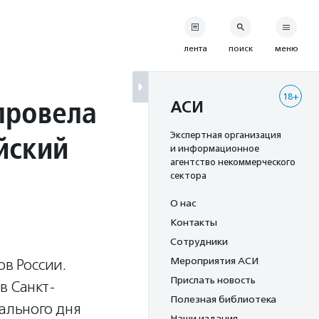
лента
поиск
меню
18+
провела
АСИ
йский
Экспертная организация
и информационное
агентство некоммерческого
сектора
О нас
Контакты
Сотрудники
Мероприятия АСИ
ов России.
Прислать новость
в Санкт-
Полезная библиотека
вального дня
Наши издания