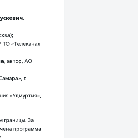
ускевич
,
сква);
ГУ ТО «Телеканал
на
, автор, АО
Самара», г.
ния «Удмуртия»,
 границы. За
ечена программа
О