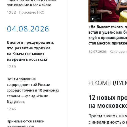
при колонии в Можайске
10:32
·
Прислано НКО
«Не бывает такого, 
04.08.2026
встал и ушел»: как 
клуб в провинциаль
Биологи предупредили,
стал местом притяж
что развитие туризма
30.07.2026
·
Культура 
на Камчатке может
навредить косаткам
17:59
Почти половина
РЕКОМЕНДУЕ
соцпредприятий России
сосредоточена в 10 регионах
12 новых пр
страны — фонд «Наше
будущее»
на московск
17:46
Прием заявок на 
Принимаются заявки
с инвалидностью н
на конкурс эссе