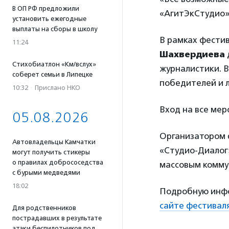
В ОП РФ предложили
«АгитЭкСтудио»,
установить ежегодные
выплаты на сборы в школу
В рамках фести
11:24
Шахвердиева
Стихобиатлон «Км/вслух»
журналистики. 
соберет семьи в Липецке
победителей и 
10:32
·
Прислано НКО
Вход на все ме
05.08.2026
Организатором 
Автовладельцы Камчатки
«Студио-Диалог
могут получить стикеры
о правилах добрососедства
массовым комму
с бурыми медведями
18:02
Подробную инфо
сайте фестивал
Для родственников
пострадавших в результате
атаки беспилотников под