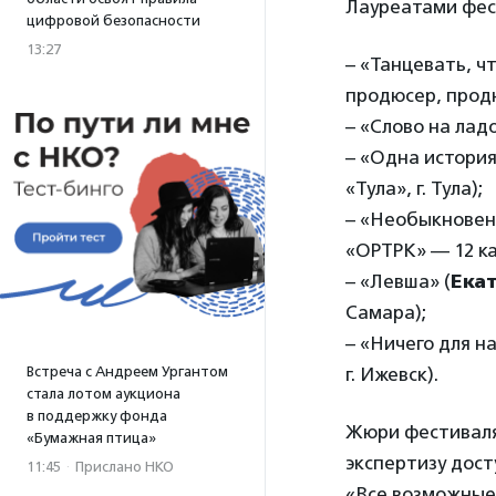
Лауреатами фес
цифровой безопасности
13:27
– «Танцевать, ч
продюсер, продю
– «Слово на ладо
– «Одна история.
«Тула», г. Тула);
– «Необыкновен
«ОРТРК» — 12 кан
– «Левша» (
Ека
Самара);
– «Ничего для на
Встреча с Андреем Ургантом
г. Ижевск).
стала лотом аукциона
в поддержку фонда
Жюри фестиваля
«Бумажная птица»
экспертизу дос
11:45
·
Прислано НКО
«Все возможные