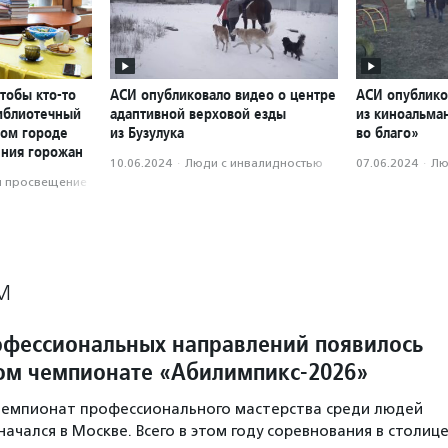
чтобы кто-то
АСИ опубликовало видео о центре
АСИ опублико
библиотечный
адаптивной верховой езды
из киноальма
ном городе
из Бузулука
во благо»
ения горожан
10.06.2024
·
Люди с инвалидностью
07.06.2024
·
Лю
и просвещение
М
офессиональных направлений появилось
ом чемпионате «Абилимпикс-2026»
чемпионат профессионального мастерства среди людей
ачался в Москве. Всего в этом году соревнования в столиц