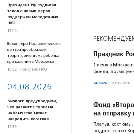
Президент РФ подписал
закон о новых мерах
поддержки молодежных
НКО
13:04
РЕКОМЕНДУЕ
Волонтеры Наставнического
центра преобразили
Праздник Ро
территорию дома ребенка
при колонии в Можайске
1 июня в Москве 
10:32
·
Прислано НКО
фонда, посвящен
Анонсы
·
29.05.2026
·
04.08.2026
Биологи предупредили,
Фонд «Второ
что развитие туризма
на отправку
на Камчатке может
навредить косаткам
Платья, костюмы, 
17:59
подростков из Во