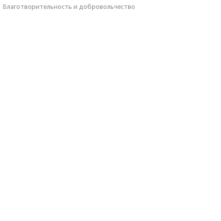
·
Благотвори­тель­ность и доброволь­чест­во