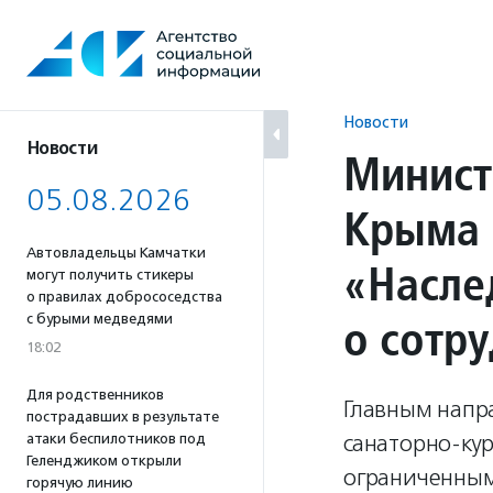
Перейти
к
содержанию
Новости
Новости
Минист
05.08.2026
Крыма 
Автовладельцы Камчатки
«Насле
могут получить стикеры
о правилах добрососедства
о сотр
с бурыми медведями
18:02
Для родственников
Главным напр
пострадавших в результате
санаторно-кур
атаки беспилотников под
Геленджиком открыли
ограниченным
горячую линию