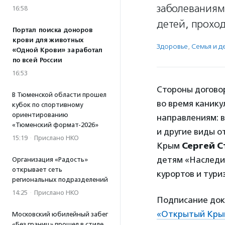
заболеваниям
16:58
детей, проход
Портал поиска доноров
крови для животных
Здоровье
,
Семья и д
«Одной Крови» заработал
по всей России
16:53
Стороны догово
В Тюменской области прошел
во время канику
кубок по спортивному
ориентированию
направлениям: в
«Тюменский формат-2026»
и другие виды о
15:19
·
Прислано НКО
Крым
Сергей 
детям «Наслед
Организация «Радость»
открывает сеть
курортов и тури
региональных подразделений
14:25
·
Прислано НКО
Подписание док
«Открытый Кры
Московский юбилейный забег
«Без границ» прошел в стиле