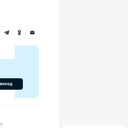
 вклад
ие