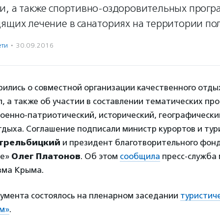
и, а также спортивно-оздоровительных прогр
ящих лечение в санаториях на территории по
ети
·
30.09.2016
рились о совместной организации качественного отды
л, а также об участии в составлении тематических пр
оенно-патриотический, исторический, географически
тдыха. Соглашение подписали министр курортов и тур
Стрельбицкий
и президент благотворительного фон
ие»
Олег Платонов
. Об этом
сообщила
пресс-служба
зма Крыма.
умента состоялось на пленарном заседании
туристич
м»
.