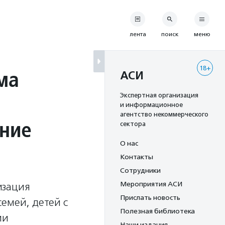
лента
поиск
меню
18+
ма
АСИ
Экспертная организация
и информационное
агентство некоммерческого
ение
сектора
О нас
Контакты
Сотрудники
Мероприятия АСИ
изация
Прислать новость
емей, детей с
Полезная библиотека
ми
Наши издания