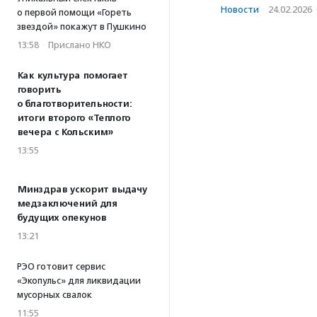
Новости
·
24.02.2026
о первой помощи «Гореть
звездой» покажут в Пушкино
13:58
·
Прислано НКО
Как культура помогает
говорить
о благотворительности:
итоги второго «Теплого
вечера с Кольским»
13:55
Минздрав ускорит выдачу
медзаключений для
будущих опекунов
13:21
РЭО готовит сервис
«Экопульс» для ликвидации
мусорных свалок
11:55