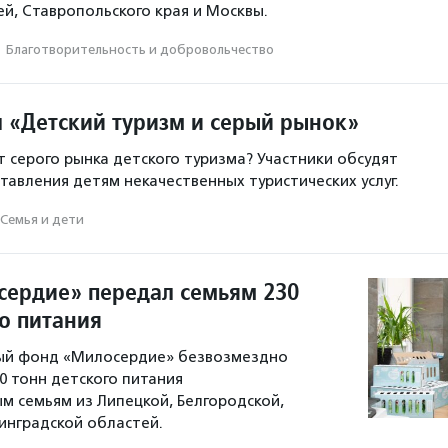
ей, Ставропольского края и Москвы.
·
Благотвори­тель­ность и доброволь­чест­во
л «Детский туризм и серый рынок»
т серого рынка детского туризма? Участники обсудят
авления детям некачественных туристических услуг.
Семья и дети
ердие» передал семьям 230
о питания
ый фонд «Милосердие» безвозмездно
0 тонн детского питания
 семьям из Липецкой, Белгородской,
инградской областей.