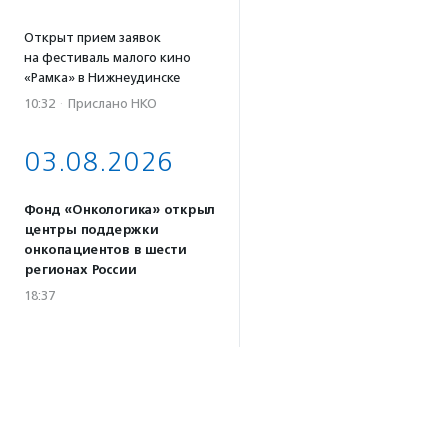
Открыт прием заявок
на фестиваль малого кино
«Рамка» в Нижнеудинске
10:32
·
Прислано НКО
03.08.2026
Фонд «Онкологика» открыл
центры поддержки
онкопациентов в шести
регионах России
18:37
Российским студентам могут
разрешить защищать
дипломы в виде социальных
проектов
17:57