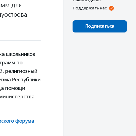
амм для
Поддержать нас
луострова.
Подписаться
ха школьников
ограмм по
й, религиозный
изма Республики
да помощи
 министерства
еского форума