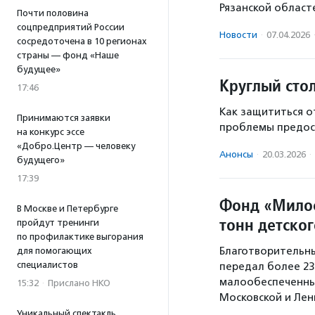
Рязанской област
Почти половина
соцпредприятий России
Новости
·
07.04.2026
сосредоточена в 10 регионах
страны — фонд «Наше
будущее»
Круглый сто
17:46
Как защититься о
Принимаются заявки
проблемы предост
на конкурс эссе
«Добро.Центр — человеку
Анонсы
·
20.03.2026
·
будущего»
17:39
Фонд «Милос
В Москве и Петербурге
тонн детског
пройдут тренинги
по профилактике выгорания
Благотворительн
для помогающих
специалистов
передал более 23
малообеспеченным
15:32
·
Прислано НКО
Московской и Лен
Уникальный спектакль