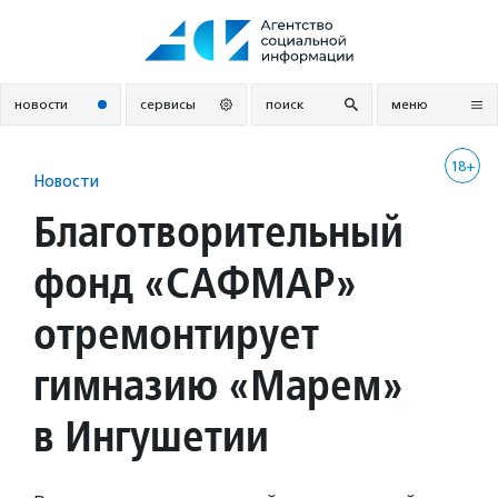
Перейти
к
содержанию
новости
сервисы
поиск
меню
18+
Новости
Благотворительный
фонд «САФМАР»
отремонтирует
гимназию «Марем»
в Ингушетии