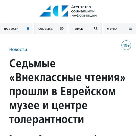
Перейти
к
содержанию
новости
сервисы
поиск
меню
18+
Новости
Седьмые
«Внеклассные чтения»
прошли в Еврейском
музее и центре
толерантности