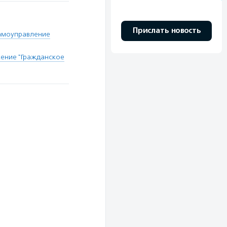
Прислать новость
амоуправление
ение "Гражданское