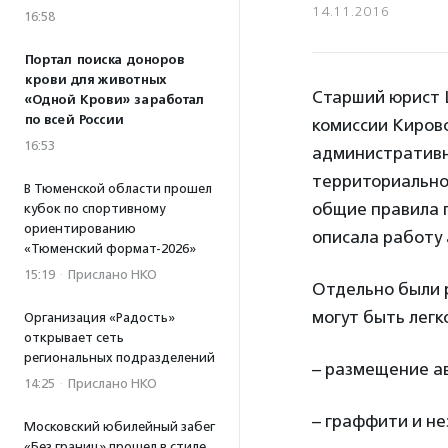
14.11.2016
16:58
Портал поиска доноров
крови для животных
Старший юрист 
«Одной Крови» заработал
по всей России
комиссии Киров
16:53
административн
территориально
В Тюменской области прошел
общие правила 
кубок по спортивному
ориентированию
описала работу
«Тюменский формат-2026»
15:19
·
Прислано НКО
Отдельно были 
могут быть легк
Организация «Радость»
открывает сеть
региональных подразделений
– размещение ав
14:25
·
Прислано НКО
– граффити и не
Московский юбилейный забег
«Без границ» прошел в стиле