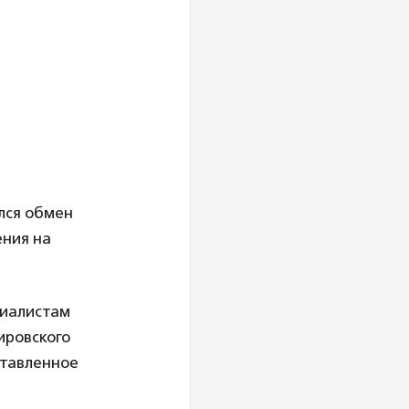
лся обмен
ния на
циалистам
ировского
ставленное