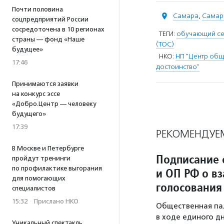
Почти половина
Самара
,
Самар
соцпредприятий России
сосредоточена в 10 регионах
ТЕГИ:
обучающий с
страны — фонд «Наше
(ТОС)
будущее»
НКО:
НП "Центр общ
17:46
достоинство"
Принимаются заявки
на конкурс эссе
«Добро.Центр — человеку
будущего»
17:39
РЕКОМЕНДУЕ
В Москве и Петербурге
Подписание 
пройдут тренинги
по профилактике выгорания
и ОП РФ о в
для помогающих
голосования
специалистов
15:32
·
Прислано НКО
Общественная па
в ходе единого дн
Уникальный спектакль