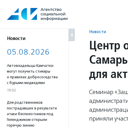
Перейти
к
содержанию
Новости
Новости
Центр 
05.08.2026
Самары
Автовладельцы Камчатки
для ак
могут получить стикеры
о правилах добрососедства
с бурыми медведями
18:02
Семинар «Защ
администрати
Для родственников
пострадавших в результате
администраци
атаки беспилотников под
приняли участ
Геленджиком открыли
горячую линию