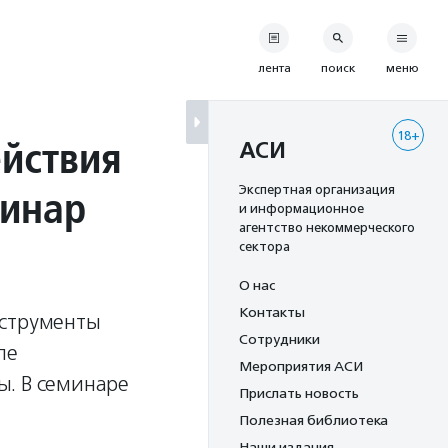
лента
поиск
меню
18+
йствия
АСИ
инар
Экспертная организация
и информационное
агентство некоммерческого
сектора
О нас
Контакты
нструменты
Сотрудники
ле
Мероприятия АСИ
ы. В семинаре
Прислать новость
Полезная библиотека
Наши издания