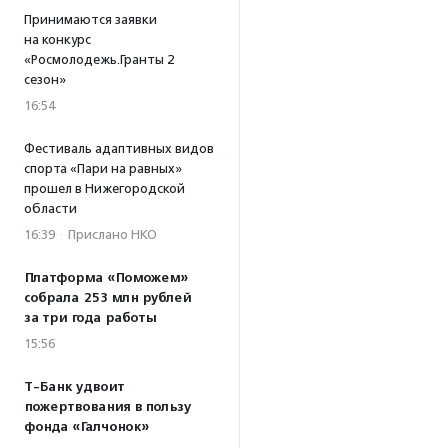
Принимаются заявки
на конкурс
«Росмолодежь.Гранты 2
сезон»
16:54
Фестиваль адаптивных видов
спорта «Пари на равных»
прошел в Нижегородской
области
16:39
·
Прислано НКО
Платформа «Поможем»
собрала 253 млн рублей
за три года работы
15:56
Т-Банк удвоит
пожертвования в пользу
фонда «Галчонок»