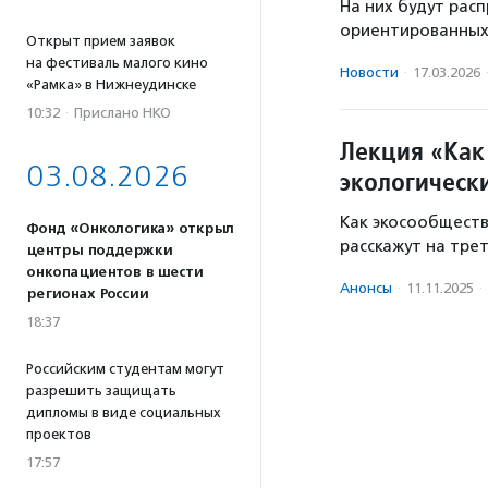
На них будут рас
ориентированных 
Открыт прием заявок
на фестиваль малого кино
Новости
·
17.03.2026
«Рамка» в Нижнеудинске
10:32
·
Прислано НКО
Лекция «Как
03.08.2026
экологическ
Как экосообществ
Фонд «Онкологика» открыл
расскажут на тре
центры поддержки
онкопациентов в шести
Анонсы
·
11.11.2025
·
регионах России
18:37
Российским студентам могут
разрешить защищать
дипломы в виде социальных
проектов
17:57