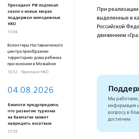
Президент РФ подписал
При реализации
закон о новых мерах
выделенные в к
поддержки молодежных
НКО
Российской Феде
13:04
движением «Гра
Волонтеры Наставнического
центра преобразили
территорию дома ребенка
при колонии в Можайске
10:32
·
Прислано НКО
Поддерж
04.08.2026
Мы работаем, 
Биологи предупредили,
информация и
что развитие туризма
вопросу в бла
на Камчатке может
достигнем
навредить косаткам
17:59