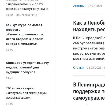
о первой помощи «Гореть
Анонсы
·
27.07.2026
·
звездой» покажут в Пушкино
13:58
·
Прислано НКО
Как в Леноб
Как культура помогает
находить ре
говорить
о благотворительности:
В Ленинградской
итоги второго «Теплого
самоуправления (
вечера с Кольским»
инструментов раз
13:55
как устроена их 
местных жителей
Минздрав ускорит выдачу
медзаключений для
Статьи
·
28.05.2026
·
будущих опекунов
13:21
В Ленинград
РЭО готовит сервис
поддержки т
«Экопульс» для ликвидации
самоуправл
мусорных свалок
11:55