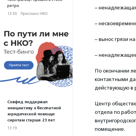
ретро
– ненадлежащая 
13:30
·
Прислано НКО
– несвоевременн
– вынос грязи на
– ненадлежащее
По окончании л
контактными да
действующую в 
Совфед поддержал
Центр обществе
инициативу о бесплатной
отдела по рабо
юридической помощи
внутригородског
сиротам старше 23 лет
13:19
помещение.