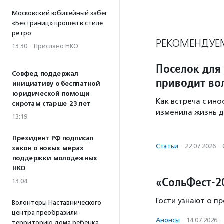
Московский юбилейный забег
«Без границ» прошел в стиле
ретро
РЕКОМЕНДУЕ
13:30
·
Прислано НКО
Поселок для
Совфед поддержал
приводит во
инициативу о бесплатной
юридической помощи
Как встреча с ин
сиротам старше 23 лет
изменила жизнь д
13:19
Президент РФ подписал
Статьи
·
22.07.2026
·
закон о новых мерах
поддержки молодежных
НКО
«СольФест-2
13:04
Гости узнают о пр
Волонтеры Наставнического
центра преобразили
Анонсы
·
14.07.2026
·
территорию дома ребенка