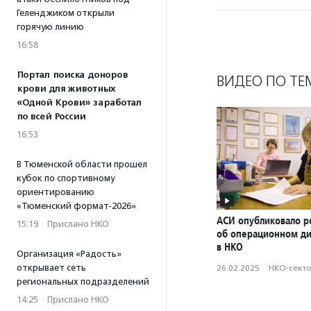
Геленджиком открыли
горячую линию
16:58
Портал поиска доноров
ВИДЕО ПО ТЕ
крови для животных
«Одной Крови» заработал
по всей России
16:53
В Тюменской области прошел
кубок по спортивному
ориентированию
«Тюменский формат-2026»
АСИ опубликовало р
15:19
·
Прислано НКО
об операционном д
в НКО
Организация «Радость»
открывает сеть
26.02.2025
·
НКО-сект
региональных подразделений
14:25
·
Прислано НКО