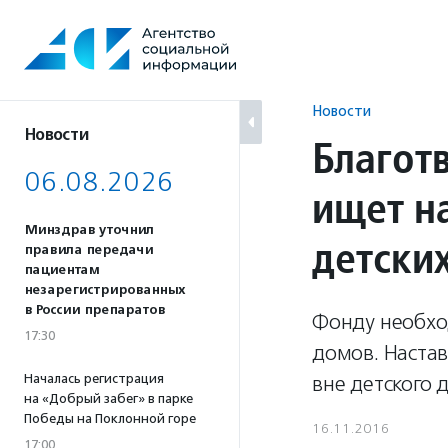
Перейти
к
содержанию
Новости
Новости
Благот
06.08.2026
ищет н
Минздрав уточнил
детски
правила передачи
пациентам
незарегистрированных
в России препаратов
Фонду необхо
17:30
домов. Наста
Началась регистрация
вне детского 
на «Добрый забег» в парке
Победы на Поклонной горе
16.11.2016
17:00