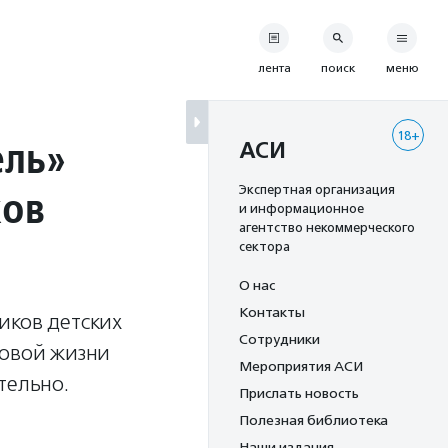
лента
поиск
меню
18+
ель»
АСИ
ков
Экспертная организация
и информационное
агентство некоммерческого
сектора
О нас
Контакты
иков детских
Сотрудники
новой жизни
Мероприятия АСИ
тельно.
Прислать новость
Полезная библиотека
Наши издания