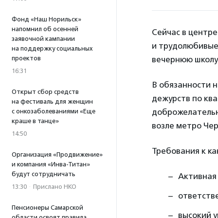
Фонд «Наш Норильск»
напомнил об осенней
Сейчас в центр
заявочной кампании
и трудолюбивые.
на поддержку социальных
проектов
вечернюю школу
16:31
В обязанности н
Открыт сбор средств
дежурств по ква
на фестиваль для женщин
доброжелательно
с онкозаболеваниями «Еще
краше в танце»
возле метро Че
14:50
Требования к ка
Организация «Продвижение»
и компания «Инва-Титан»
будут сотрудничать
Активная
13:30
·
Прислано НКО
ответств
Пенсионеры Самарской
высокий 
области освоят правила