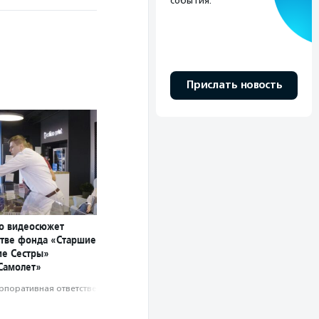
события.
Прислать новость
о видеосюжет
стве фонда «Старшие
ие Сестры»
Самолет»
рпоративная ответственность