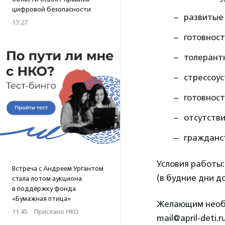
цифровой безопасности
развитые
13:27
готовност
толерант
стрессоу
готовнос
отсутств
гражданс
Условия работы:
Встреча с Андреем Ургантом
(в будние дни до
стала лотом аукциона
в поддержку фонда
«Бумажная птица»
Желающим необхо
11:45
·
Прислано НКО
mail@april-deti.ru