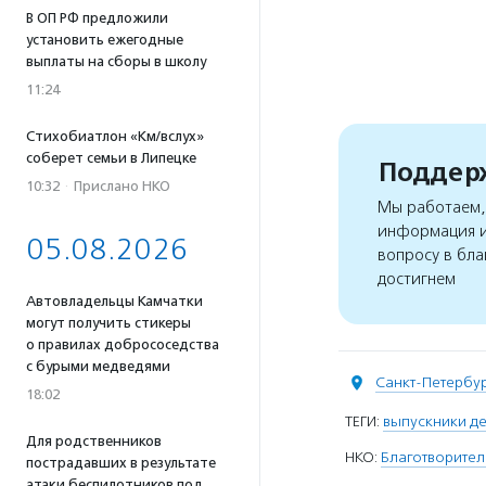
В ОП РФ предложили
установить ежегодные
выплаты на сборы в школу
11:24
Стихобиатлон «Км/вслух»
соберет семьи в Липецке
Поддерж
10:32
·
Прислано НКО
Мы работаем, 
информация и
05.08.2026
вопросу в бла
достигнем
Автовладельцы Камчатки
могут получить стикеры
о правилах добрососедства
с бурыми медведями
Санкт-Петербу
18:02
ТЕГИ:
выпускники д
Для родственников
НКО:
Благотворител
пострадавших в результате
атаки беспилотников под