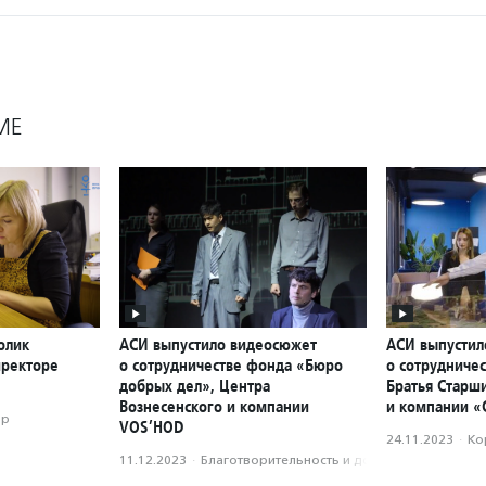
МЕ
олик
АСИ выпустило видеосюжет
АСИ выпустил
иректоре
о сотрудничестве фонда «Бюро
о сотрудниче
добрых дел», Центра
Братья Старш
Вознесенского и компании
и компании «
ор
VOS’HOD
24.11.2023
·
Ко
11.12.2023
·
Благотвори­тель­ность и доброволь­чест­во