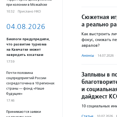
при колонии в Можайске
10:32
·
Прислано НКО
Сюжетная иг
а реально р
04.08.2026
Как выстроить ли
Биологи предупредили,
фокус, снижать п
что развитие туризма
авралов?
на Камчатке может
навредить косаткам
Анонсы
·
14.07.2026
·
17:59
Заплывы в п
Почти половина
соцпредприятий России
благотворит
сосредоточена в 10 регионах
и социальна
страны — фонд «Наше
будущее»
дайджест КС
17:46
10 социальных ин
Принимаются заявки
Статьи
·
10.07.2026
·
на конкурс эссе