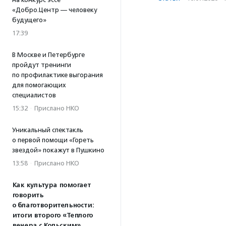
«Добро.Центр — человеку
будущего»
17:39
В Москве и Петербурге
пройдут тренинги
по профилактике выгорания
для помогающих
специалистов
15:32
·
Прислано НКО
Уникальный спектакль
о первой помощи «Гореть
звездой» покажут в Пушкино
13:58
·
Прислано НКО
Как культура помогает
говорить
о благотворительности:
итоги второго «Теплого
вечера с Кольским»