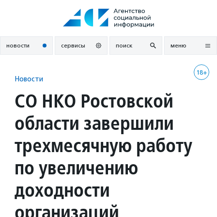
Перейти
к
содержанию
новости
сервисы
поиск
меню
18+
Новости
СО НКО Ростовской
области завершили
трехмесячную работу
по увеличению
доходности
организаций