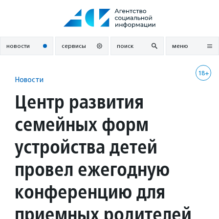
Перейти
к
содержанию
новости
сервисы
поиск
меню
18+
Новости
Центр развития
семейных форм
устройства детей
провел ежегодную
конференцию для
приемных родителей