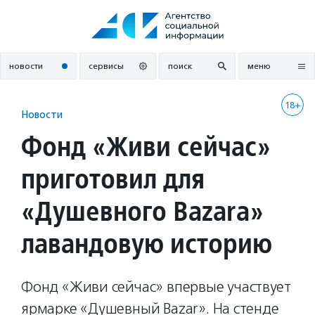
Перейти
к
содержанию
новости
сервисы
поиск
меню
18+
Новости
Фонд «Живи сейчас»
приготовил для
«Душевного Bazarа»
лавандовую историю
Фонд «Живи сейчас» впервые участвует
ярмарке «Душевный Bazar». На стенде