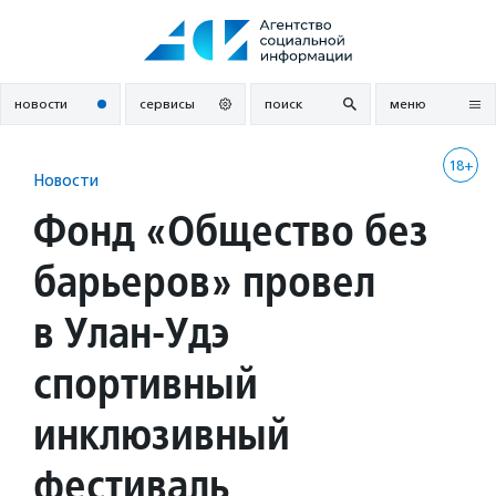
Перейти
к
содержанию
новости
сервисы
поиск
меню
18+
Новости
Фонд «Общество без
барьеров» провел
в Улан-Удэ
спортивный
инклюзивный
фестиваль