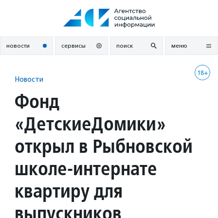
Перейти
к
содержанию
новости
сервисы
поиск
меню
18+
Новости
Фонд
«ДетскиеДомики»
открыл в Рыбновской
школе-интернате
квартиру для
выпускников