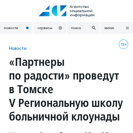
Перейти
к
содержанию
новости
сервисы
поиск
меню
18+
Новости
«Партнеры
по радости» проведут
в Томске
V Региональную школу
больничной клоунады