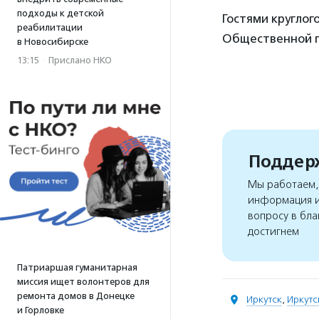
подходы к детской
Гостями круглог
реабилитации
Общественной п
в Новосибирске
13:15
·
Прислано НКО
Поддерж
Мы работаем, 
информация и
вопросу в бла
достигнем
Патриаршая гуманитарная
миссия ищет волонтеров для
ремонта домов в Донецке
Иркутск
,
Иркутс
и Горловке