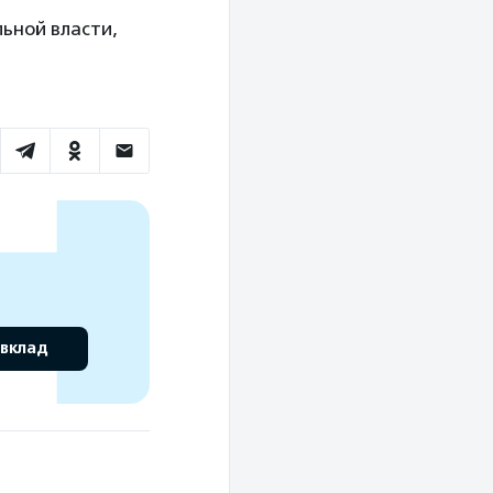
льной власти,
 вклад