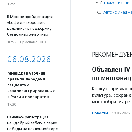
ТЕГИ:
гармонизация
12:59
НКО:
Автономная не
В Москве пройдет акция
«Кофе для хорошего
мальчика» в поддержку
бездомных животных
10:52
·
Прислано НКО
РЕКОМЕНДУЕ
06.08.2026
Объявлен IV
Минздрав уточнил
по многонац
правила передачи
пациентам
Конкурс призван 
незарегистрированных
культуре, сохран
в России препаратов
многообразия рег
17:30
Новости
·
19.05.2025
Началась регистрация
на «Добрый забег» в парке
Победы на Поклонной горе