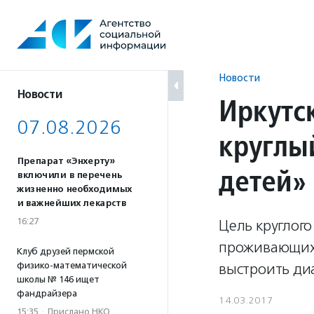
Перейти
к
содержанию
Новости
Новости
Иркутс
07.08.2026
круглы
Препарат «Энхерту»
детей»
включили в перечень
жизненно необходимых
и важнейших лекарств
16:27
Цель круглого
проживающих в
Клуб друзей пермской
физико-математической
выстроить диа
школы № 146 ищет
фандрайзера
14.03.2017
15:35
·
Прислано НКО