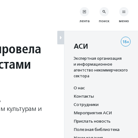
лента
поиск
меню
18+
провела
АСИ
устами
Экспертная организация
и информационное
агентство некоммерческого
сектора
О нас
Контакты
,
Сотрудники
м культурам и
Мероприятия АСИ
Прислать новость
Полезная библиотека
Наши издания