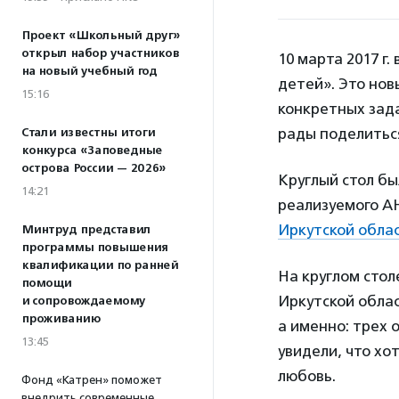
Проект «Школьный друг»
открыл набор участников
10 марта 2017 г.
на новый учебный год
детей». Это нов
15:16
конкретных зада
рады поделитьс
Стали известны итоги
конкурса «Заповедные
острова России — 2026»
Круглый стол бы
14:21
реализуемого А
Иркутской обла
Минтруд представил
программы повышения
квалификации по ранней
На круглом стол
помощи
Иркутской обла
и сопровождаемому
проживанию
а именно: трех 
13:45
увидели, что хо
любовь.
Фонд «Катрен» поможет
внедрить современные