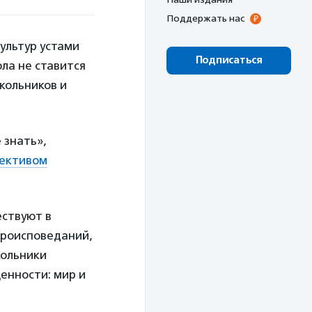
Поддержать нас
культур устами
Подписаться
ола не ставится
кольников и
 знать»,
лективом
ествуют в
ероисповеданий,
кольники
ценности: мир и