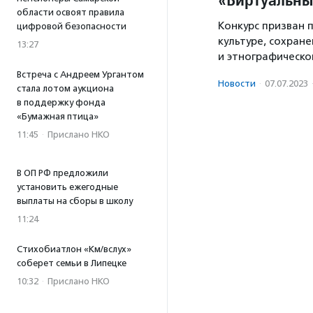
области освоят правила
Конкурс призван 
цифровой безопасности
культуре, сохран
13:27
и этнографическо
Встреча с Андреем Ургантом
Новости
·
07.07.2023
стала лотом аукциона
в поддержку фонда
«Бумажная птица»
11:45
·
Прислано НКО
В ОП РФ предложили
установить ежегодные
выплаты на сборы в школу
11:24
Стихобиатлон «Км/вслух»
соберет семьи в Липецке
10:32
·
Прислано НКО