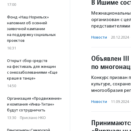
В Ишиме сос
17:00
Межнациональный
Фонд «Наш Норильск»
организован с це
напомнил об осенней
представителями 
заявочной кампании
на поддержку социальных
Новости
·
20.12.2024
проектов
16:31
Объявлен III
Открыт сбор средств
по многонац
на фестиваль для женщин
с онкозаболеваниями «Еще
Конкурс призван 
краше в танце»
культуре, сохран
14:50
многообразия рег
Организация «Продвижение»
Новости
·
11.09.2024
и компания «Инва-Титан»
будут сотрудничать
13:30
·
Прислано НКО
Принимаются
«Виртуальны
Пенсионеры Самарской