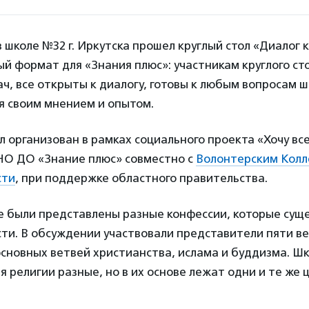
 в школе №32 г. Иркутска прошел круглый стол «Диалог 
ый формат для «Знания плюс»: участникам круглого ст
ч, все открыты к диалогу, готовы к любым вопросам ш
я своим мнением и опытом.
л организован в рамках социального проекта «Хочу все
НО ДО «Знание плюс» совместно с
Волонтерским Кол
сти
, при поддержке областного правительства.
е были представлены разные конфессии, которые сущ
сти. В обсуждении участвовали представители пяти в
основных ветвей христианства, ислама и буддизма. Ш
тя религии разные, но в их основе лежат одни и те же 