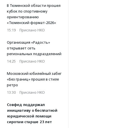
В Тюменской области прошел
кубок по спортивному
ориентированию
«Тюменский формат-2026»
15:19
·
Прислано НКО
Организация «Радость»
открывает сеть
региональных подразделений
14:25
·
Прислано НКО
Московский юбилейный забег
«Без границ» прошел в стиле
ретро
13:30
·
Прислано НКО
Совфед поддержал
инициативу о бесплатной
юридической помощи
сиротам старше 23 лет