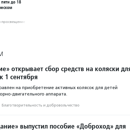
 пяти до 18
рческом
и просвещение
М
е» открывает сбор средств на коляски дл
к 1 сентября
равлен на приобретение активных колясок для детей
орно-двигательного аппарата.
·
Благотвори­тель­ность и доброволь­чест­во
ание» выпустил пособие «Доброход» для