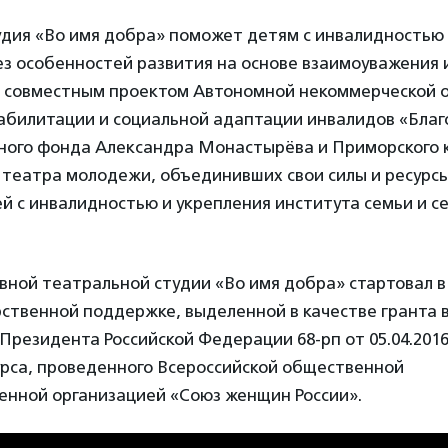
удия «Во имя добра» поможет детям с инвалидностью
з особенностей развития на основе взаимоуважения 
я совместным проектом Автономной некоммерческой 
абилитации и социальной адаптации инвалидов «Благ
ного фонда Александра Монастырёва и Приморского 
 театра молодежи, объединивших свои силы и ресурсы
й с инвалидностью и укрепления института семьи и 
ной театральной студии «Во имя добра» стартовал в
рственной поддержке, выделенной в качестве гранта в
резидента Российской Федерации 68-рп от 05.04.2016 г
урса, проведенного Всероссийской общественной
енной организацией «Союз женщин России».