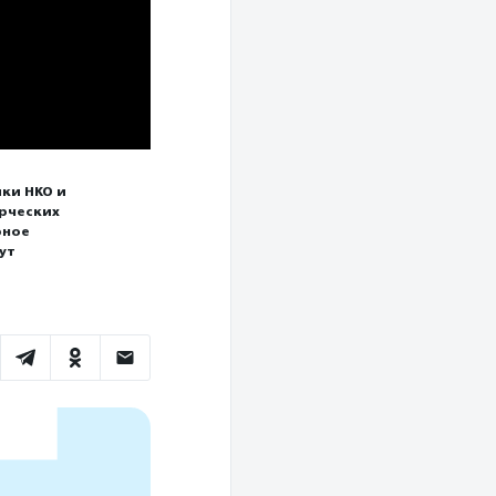
ки НКО и
ерческих
рное
ут