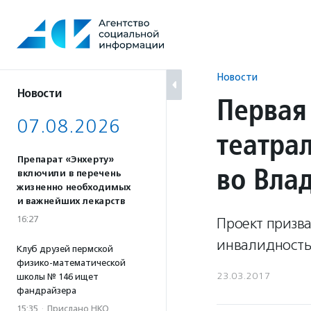
Перейти
к
содержанию
Новости
Новости
Первая
07.08.2026
театра
Препарат «Энхерту»
во Вла
включили в перечень
жизненно необходимых
и важнейших лекарств
16:27
Проект призв
инвалидность
Клуб друзей пермской
физико-математической
23.03.2017
школы № 146 ищет
фандрайзера
15:35
·
Прислано НКО