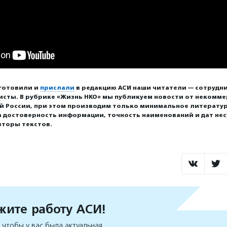
готовили и
прислали
в редакцию АСИ наши читатели — сотрудни
исты. В рубрике «Жизнь НКО» мы публикуем новости от некомм
ей России, при этом производим только минимальное литерату
а достоверность информации, точность наименований и дат нес
вторы текстов.
ите работу АСИ!
чтобы у вас была актуальная