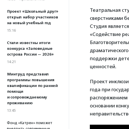
Театральная ст
Проект «Школьный друг»
открыл набор участников
сверстниками бе
на новый учебный год
Студия являетс
15:16
«Содействие ре
Благотворитель
Стали известны итоги
конкурса «Заповедные
драматического
острова России — 2026»
поддержки дете
14:21
ценностей.
Минтруд представил
программы повышения
Проект инклюзив
квалификации по ранней
года при госуда
помощи
распоряжением П
и сопровождаемому
проживанию
основании конк
13:45
неправительств
Фонд «Катрен» поможет
внедрить современные