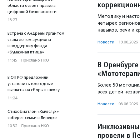
коррекцион
области освоят правила
цифровой безопасности
Методику и насто
13:27
четырех регионов
навыков, речи и к
Встреча с Андреем Ургантом
стала лотом аукциона
Новости
·
19.06.2026
в поддержку фонда
«Бумажная птица»
11:45
·
Прислано НКО
В Оренбурге
«Мототерапи
В ОП РФ предложили
установить ежегодные
Более 50 мотоцик
выплаты на сборы в школу
всех детей незав
11:24
Новости
·
08.06.2026
Стихобиатлон «Км/вслух»
соберет семьи в Липецке
Инклюзивный
10:32
·
Прислано НКО
провели в П