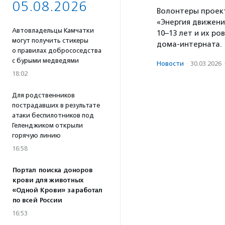
05.08.2026
Волонтеры проект
«Энергия движени
Автовладельцы Камчатки
10–13 лет и их р
могут получить стикеры
дома-интерната.
о правилах добрососедства
с бурыми медведями
Новости
·
30.03.2026
18:02
Для родственников
пострадавших в результате
атаки беспилотников под
Геленджиком открыли
горячую линию
16:58
Портал поиска доноров
крови для животных
«Одной Крови» заработал
по всей России
16:53