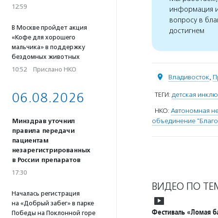
12:59
информация и
вопросу в бла
В Москве пройдет акция
достигнем
«Кофе для хорошего
мальчика» в поддержку
бездомных животных
10:52
·
Прислано НКО
Владивосток
,
П
06.08.2026
ТЕГИ:
детская инклю
НКО:
Автономная не
объединение "Благо
Минздрав уточнил
правила передачи
пациентам
незарегистрированных
в России препаратов
17:30
ВИДЕО ПО ТЕ
Началась регистрация
на «Добрый забег» в парке
Фестиваль «Ломая б
Победы на Поклонной горе