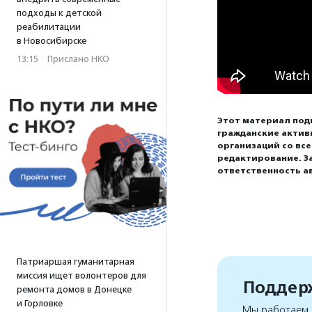
подходы к детской
реабилитации
в Новосибирске
13:15
·
Прислано НКО
Этот материал под
гражданские актив
организаций со вс
редактирование. З
ответственность а
Патриаршая гуманитарная
миссия ищет волонтеров для
Поддерж
ремонта домов в Донецке
и Горловке
Мы работаем, 