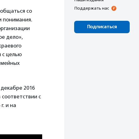
Поддержать нас
 общаться со
и понимания.
Подписаться
организации
ое дело»,
краевого
 с целью
семейных
 декабре 2016
 соответствии с
. и на