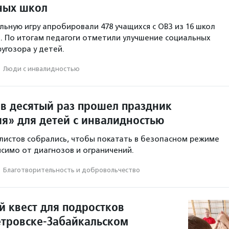
ных школ
льную игру апробировали 478 учащихся с ОВЗ из 16 школ
. По итогам педагоги отметили улучшение социальных
ругозора у детей.
·
Люди с инвалидностью
 в десятый раз прошел праздник
я» для детей с инвалидностью
листов собрались, чтобы покатать в безопасном режиме
исимо от диагнозов и ограничений.
·
Благотвори­тель­ность и доброволь­чест­во
 квест для подростков
етровске-Забайкальском