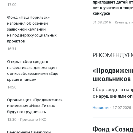
приглашает детей от
17:00
лет к участию в тво
конкурсе
Фонд «Наш Норильск»
31.08.2016
·
Культура 
напомнил об осенней
заявочной кампании
на поддержку социальных
проектов
16:31
РЕКОМЕНДУЕ
Открыт сбор средств
на фестиваль для женщин
«Продвижени
с онкозаболеваниями «Еще
школьников 
краше в танце»
14:50
Сбор средств нап
с нарушениями оп
Организация «Продвижение»
и компания «Инва-Титан»
Новости
·
17.07.2026
будут сотрудничать
13:30
·
Прислано НКО
Фонд «Созид
Пенсионеры Самарской