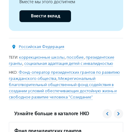
Вместе мы этого достигнем
Внести вклад
Российская Федерация
ТЕГИ:
коррекционные школы
,
пособие
,
президентские
гранты
,
социальная адаптация детей с инвалидностью
НКО:
Фонд-оператор президентских грантов по развитию
гражданского общества
,
Межрегиональный
благотворительный общественный фонд содействия в
создании условий обеспечивающих достойную жизнь и
свободное развитие человека "Созидание"
Узнайте больше в каталоге НКО
Фонд президентских грантов
Созид