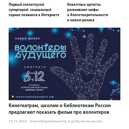
Первый слепоглухой
Известные артисты
супергерой: социальный
развеивают мифы
сериал появился в Интернете
о благотворительности
в новом ролике
Кинотеатрам, школам и библиотекам России
предлагают показать фильм про волонтеров
15.11.2019
·
Благотвори­тель­ность и доброволь­чест­во