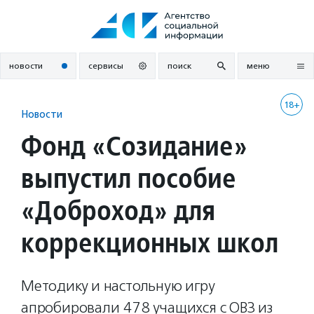
Перейти
к
содержанию
новости
сервисы
поиск
меню
18+
Новости
Фонд «Созидание»
выпустил пособие
«Доброход» для
коррекционных школ
Методику и настольную игру
апробировали 478 учащихся с ОВЗ из