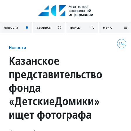
Перейти
к
содержанию
новости
сервисы
поиск
меню
18+
Новости
Казанское
представительство
фонда
«ДетскиеДомики»
ищет фотографа