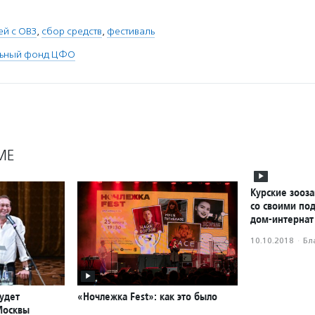
ей с ОВЗ
,
сбор средств
,
фестиваль
льный фонд ЦФО
МЕ
Курские зооз
со своими по
дом-интернат
10.10.2018
·
Бл
удет
«Ночлежка Fest»: как это было
Москвы