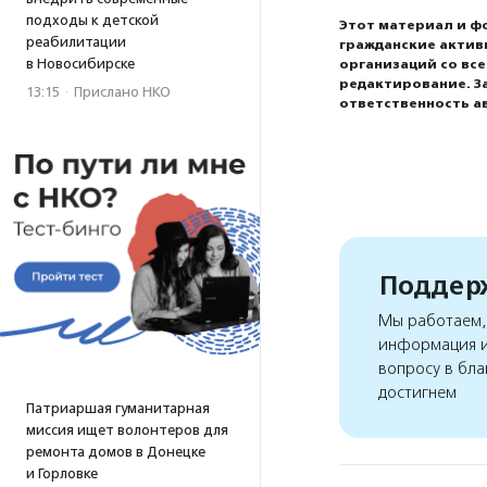
подходы к детской
Этот материал и ф
реабилитации
гражданские актив
в Новосибирске
организаций со вс
редактирование. З
13:15
·
Прислано НКО
ответственность а
Поддерж
Мы работаем, 
информация и
вопросу в бла
достигнем
Патриаршая гуманитарная
миссия ищет волонтеров для
ремонта домов в Донецке
и Горловке