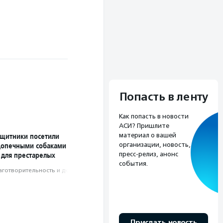
Попасть в ленту
Как попасть в новости
АСИ? Пришлите
ащитники посетили
материал о вашей
допечными собаками
организации, новость,
 для престарелых
пресс-релиз, анонс
события.
аготвори­тель­ность и доброволь­чест­во
Прислать новость