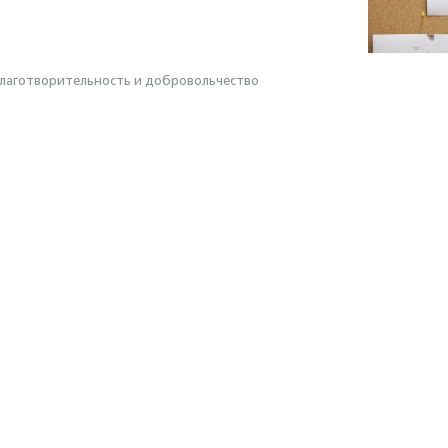
лаготвори­тель­ность и доброволь­чест­во