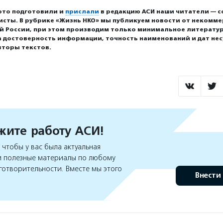
ото подготовили и
прислали
в редакцию АСИ наши читатели — с
исты. В рубрике «Жизнь НКО» мы публикуем новости от некомм
ей России, при этом производим только минимальное литерату
а достоверность информации, точность наименований и дат нес
вторы текстов.
ите работу АСИ!
чтобы у вас была актуальная
 полезные материалы по любому
готворительности. Вместе мы этого
Внести