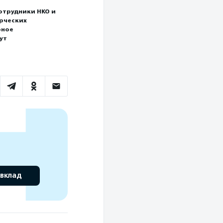
отрудники НКО и
ерческих
рное
ут
 вклад