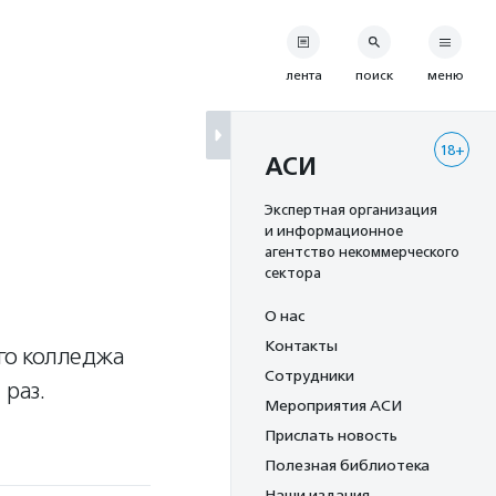
лента
поиск
меню
18+
АСИ
Экспертная организация
и информационное
агентство некоммерческого
сектора
О нас
Контакты
ого колледжа
Сотрудники
 раз.
Мероприятия АСИ
Прислать новость
Полезная библиотека
Наши издания