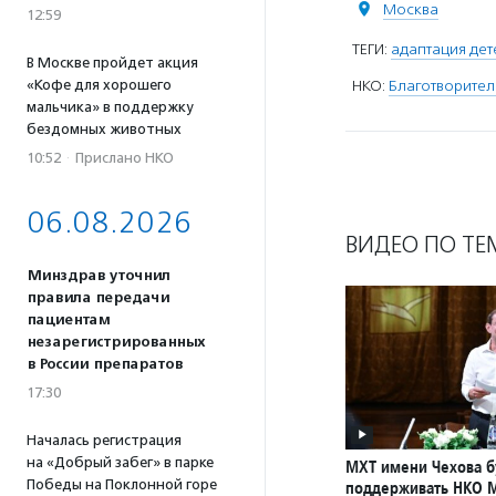
Москва
12:59
ТЕГИ:
адаптация дет
В Москве пройдет акция
НКО:
Благотворите
«Кофе для хорошего
мальчика» в поддержку
бездомных животных
10:52
·
Прислано НКО
06.08.2026
ВИДЕО ПО ТЕ
Минздрав уточнил
правила передачи
пациентам
незарегистрированных
в России препаратов
17:30
Началась регистрация
на «Добрый забег» в парке
МХТ имени Чехова б
Победы на Поклонной горе
поддерживать НКО 