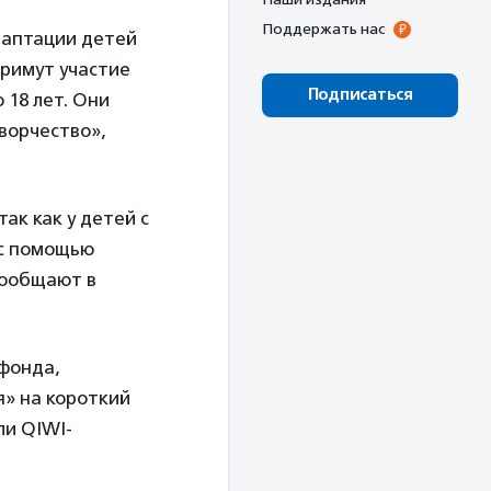
Поддержать нас
даптации детей
примут участие
Подписаться
 18 лет. Они
ворчество»,
ак как у детей с
 с помощью
сообщают в
фонда,
» на короткий
ли QIWI-