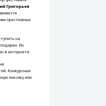
ий Григорьев
 являются
ями престижных
ступить на
 подарки. Их
а» в интернете.
ия
тей. Конкурсные
ную лексику или