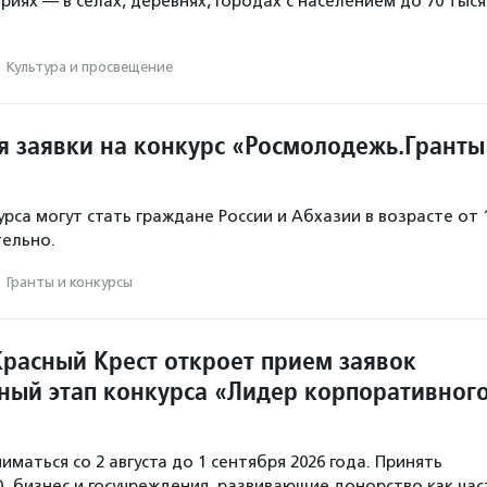
иях — в селах, деревнях, городах с населением до 70 тыся
·
Культура и просвещение
 заявки на конкурс «Росмолодежь.Гранты
рса могут стать граждане России и Абхазии в возрасте от 
тельно.
·
Гранты и конкурсы
Красный Крест откроет прием заявок
ный этап конкурса «Лидер корпоративног
иматься со 2 августа до 1 сентября 2026 года. Принять
О, бизнес и госучреждения, развивающие донорство как час