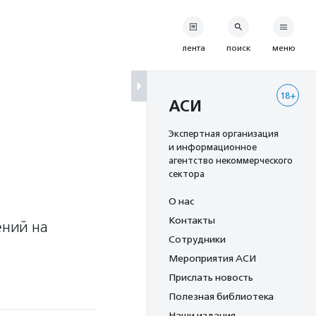
лента
поиск
меню
18+
АСИ
Экспертная организация
и информационное
агентство некоммерческого
сектора
О нас
Контакты
ений на
Сотрудники
Мероприятия АСИ
Прислать новость
Полезная библиотека
Наши издания