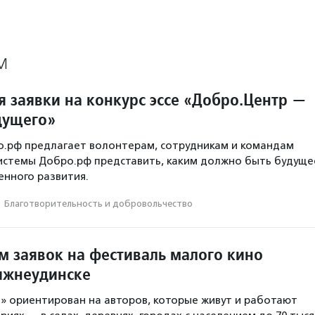
М
 заявки на конкурс эссе «Добро.Центр —
дущего»
о.рф предлагает волонтерам, сотрудникам и командам
истемы Добро.рф представить, каким должно быть будуще
нного развития.
·
Благотвори­тель­ность и доброволь­чест­во
м заявок на фестиваль малого кино
ижнеудинске
» ориентирован на авторов, которые живут и работают