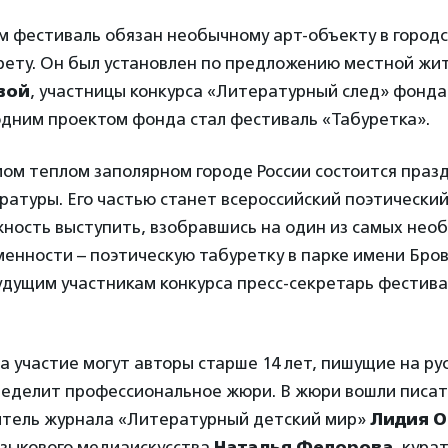
м фестиваль обязан необычному арт-объекту в город
рету. Он был установлен по предложению местной жи
вой
, участницы конкурса «Литературный след» фонд
одним проектом фонда стал фестиваль «Табуретка».
амом теплом заполярном городе России состоится праз
атуры. Его частью станет всероссийский поэтический
ность выступить, взобравшись на один из самых нео
енности – поэтическую табуретку в парке имени Бров
удущим участникам конкурса пресс-секретарь фестив
а участие могут авторы старше 14 лет, пишущие на рус
еделит профессиональное жюри. В жюри вошли писате
дитель журнала «Литературный детский мир»
Лидия О
языкового медиаискусства
Наталья Федорова
, кура