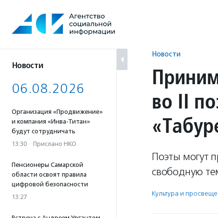
Перейти
к
содержанию
Новости
Новости
Приним
06.08.2026
во II п
Организация «Продвижение»
«Табур
и компания «Инва-Титан»
будут сотрудничать
13:30
·
Прислано НКО
Поэты могут п
Пенсионеры Самарской
свободную тем
области освоят правила
цифровой безопасности
Культура и просвещ
13:27
Встреча с Андреем Ургантом