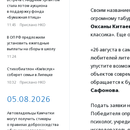
стала лотом аукциона
Своим название
в поддержку фонда
«Бумажная птица»
огромному табу
11:45
·
Прислано НКО
Оксаны Китае
классика». Еще 
В ОП РФ предложили
установить ежегодные
выплаты на сборы в школу
«26 августа в с
11:24
любителей литер
упустите возмож
Стихобиатлон «Км/вслух»
объектов соврем
соберет семьи в Липецке
обращается к б
10:32
·
Прислано НКО
Сафонова
.
05.08.2026
Подать заявки н
Победителя опр
Автовладельцы Камчатки
могут получить стикеры
психолог, учре
о правилах добрососедства
исследователь 