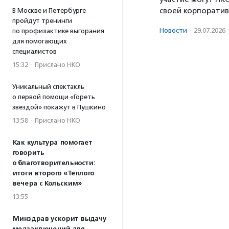
своей корпоратив
В Москве и Петербурге
пройдут тренинги
Новости
·
29.07.2026
по профилактике выгорания
для помогающих
специалистов
15:32
·
Прислано НКО
Уникальный спектакль
о первой помощи «Гореть
звездой» покажут в Пушкино
13:58
·
Прислано НКО
Как культура помогает
говорить
о благотворительности:
итоги второго «Теплого
вечера с Кольским»
13:55
Минздрав ускорит выдачу