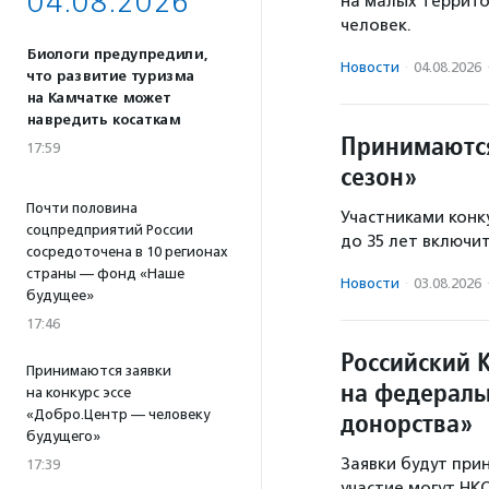
04.08.2026
на малых территор
человек.
Биологи предупредили,
Новости
·
04.08.2026
что развитие туризма
на Камчатке может
навредить косаткам
Принимаются
17:59
сезон»
Почти половина
Участниками конку
соцпредприятий России
до 35 лет включи
сосредоточена в 10 регионах
страны — фонд «Наше
Новости
·
03.08.2026
будущее»
17:46
Российский 
Принимаются заявки
на федераль
на конкурс эссе
«Добро.Центр — человеку
донорства»
будущего»
Заявки будут прин
17:39
участие могут НК