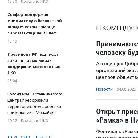
13:30
·
Прислано НКО
Совфед поддержал
инициативу о бесплатной
РЕКОМЕНДУЕ
юридической помощи
сиротам старше 23 лет
13:19
Принимаются
человеку бу
Президент РФ подписал
закон о новых мерах
Ассоциация Добр
поддержки молодежных
организаций экос
НКО
центров обществе
13:04
Новости
·
04.08.2026
Волонтеры Наставнического
центра преобразили
территорию дома ребенка
Открыт прие
при колонии в Можайске
«Рамка» в Н
10:32
·
Прислано НКО
Фестиваль «Рамка