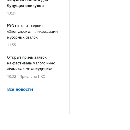
медзаключений для
будущих опекунов
13:21
РЭО готовит сервис
«Экопульс» для ликвидации
мусорных свалок
11:55
Открыт прием заявок
на фестиваль малого кино
«Рамка» в Нижнеудинске
10:32
·
Прислано НКО
Все новости