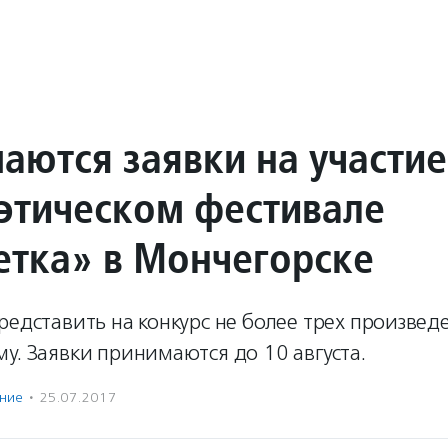
аются заявки на участие
оэтическом фестивале
етка» в Мончегорске
редставить на конкурс не более трех произвед
у. Заявки принимаются до 10 августа.
ение
·
25.07.2017