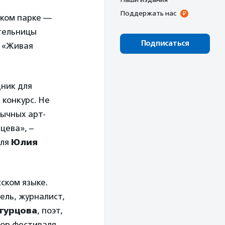
Поддержать нас
ском парке —
тельницы
Подписаться
а «Живая
дник для
 конкурс. Не
бычных арт-
цева», –
аля
Юлия
ском языке.
ль, журналист,
гурцова
, поэт,
тор фестиваля