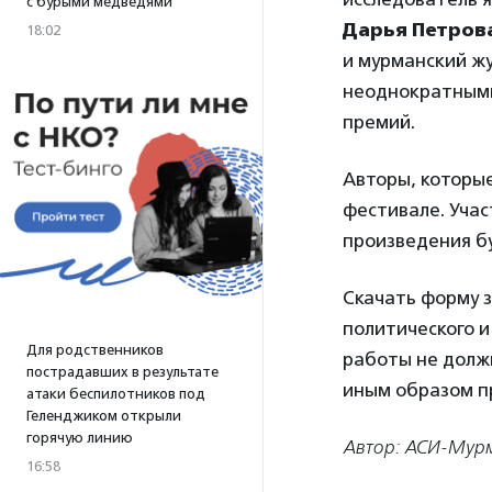
с бурыми медведями
Дарья Петров
18:02
и мурманский жу
неоднократными
премий.
Авторы, которые
фестивале. Уча
произведения бу
Скачать форму 
политического и
Для родственников
работы не долж
пострадавших в результате
иным образом п
атаки беспилотников под
Геленджиком открыли
горячую линию
Автор: АСИ-Мур
16:58