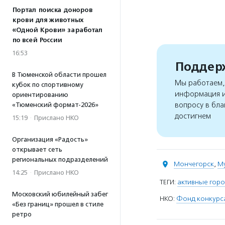
Портал поиска доноров
крови для животных
«Одной Крови» заработал
по всей России
16:53
Поддерж
В Тюменской области прошел
Мы работаем, 
кубок по спортивному
информация и
ориентированию
вопросу в бла
«Тюменский формат-2026»
достигнем
15:19
·
Прислано НКО
Организация «Радость»
открывает сеть
региональных подразделений
Мончегорск
,
М
14:25
·
Прислано НКО
ТЕГИ:
активные гор
Московский юбилейный забег
НКО:
Фонд конкурса
«Без границ» прошел в стиле
ретро