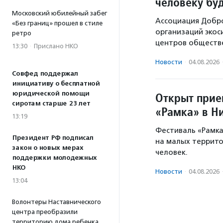
человеку бу
Московский юбилейный забег
Ассоциация Добр
«Без границ» прошел в стиле
организаций экос
ретро
центров обществе
13:30
·
Прислано НКО
Новости
·
04.08.2026
Совфед поддержал
инициативу о бесплатной
юридической помощи
Открыт прие
сиротам старше 23 лет
«Рамка» в Н
13:19
Фестиваль «Рамка
Президент РФ подписал
на малых территор
закон о новых мерах
человек.
поддержки молодежных
НКО
Новости
·
04.08.2026
13:04
Волонтеры Наставнического
центра преобразили
территорию дома ребенка