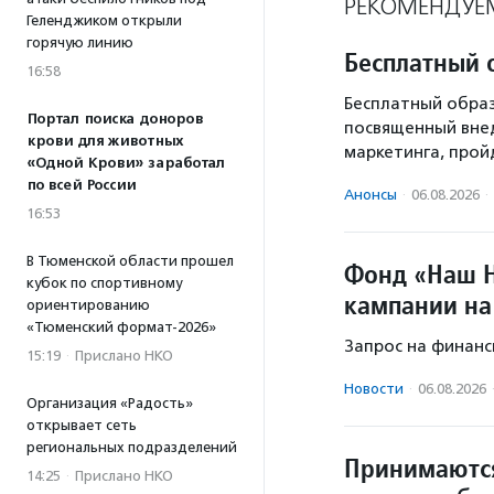
РЕКОМЕНДУЕ
Геленджиком открыли
горячую линию
Бесплатный 
16:58
Бесплатный образ
Портал поиска доноров
посвященный вне
крови для животных
маркетинга, пройд
«Одной Крови» заработал
по всей России
Анонсы
·
06.08.2026
·
16:53
В Тюменской области прошел
Фонд «Наш Н
кубок по спортивному
кампании на
ориентированию
«Тюменский формат-2026»
Запрос на финанс
15:19
·
Прислано НКО
Новости
·
06.08.2026
Организация «Радость»
открывает сеть
региональных подразделений
Принимаются
14:25
·
Прислано НКО