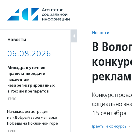
Перейти
к
содержанию
Новости
Новости
В Воло
06.08.2026
конкур
Минздрав уточнил
реклам
правила передачи
пациентам
незарегистрированных
в России препаратов
Конкурс пров
17:30
социально зн
Началась регистрация
15 сентября.
на «Добрый забег» в парке
Победы на Поклонной горе
Гранты и конкурсы
·
17:00