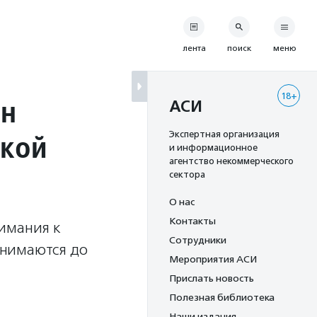
лента
поиск
меню
18+
ен
АСИ
ской
Экспертная организация
и информационное
агентство некоммерческого
сектора
О нас
Контакты
имания к
Сотрудники
инимаются до
Мероприятия АСИ
Прислать новость
Полезная библиотека
Наши издания