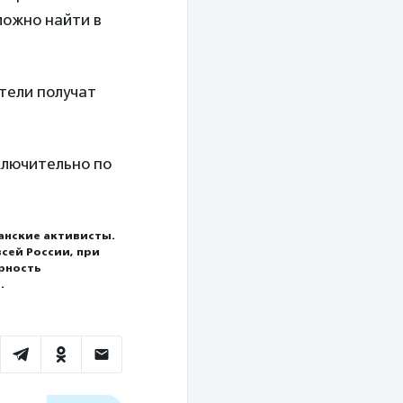
можно найти в
тели получат
ключительно по
анские активисты.
сей России, при
рность
.