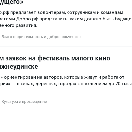
дущего»
о.рф предлагает волонтерам, сотрудникам и командам
истемы Добро.рф представить, каким должно быть будуще
нного развития.
·
Благотвори­тель­ность и доброволь­чест­во
м заявок на фестиваль малого кино
ижнеудинске
» ориентирован на авторов, которые живут и работают
иях — в селах, деревнях, городах с населением до 70 тыся
·
Культура и просвещение