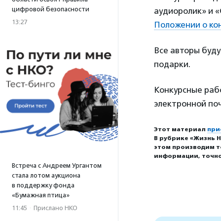
цифровой безопасности
аудиоролик» и 
13:27
Положении о ко
Все авторы буд
подарки.
Конкурсные рабо
электронной поч
Этот материал
при
В рубрике «Жизнь Н
этом производим т
информации, точно
Встреча с Андреем Ургантом
стала лотом аукциона
в поддержку фонда
«Бумажная птица»
11:45
·
Прислано НКО