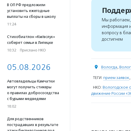
В ОП РФ предложили
Поддерж
установить ежегодные
выплаты на сборы в школу
Мы работаем, 
11:24
информация и
вопросу в бла
Стихобиатлон «Км/вслух»
достигнем
соберет семьи в Липецке
10:32
·
Прислано НКО
05.08.2026
Вологда
,
Волог
ТЕГИ:
прием заявок
Автовладельцы Камчатки
НКО:
Вологодское 
могут получить стикеры
о правилах добрососедства
движение России «Э
с бурыми медведями
18:02
Для родственников
пострадавших в результате
атаки беспилотников под