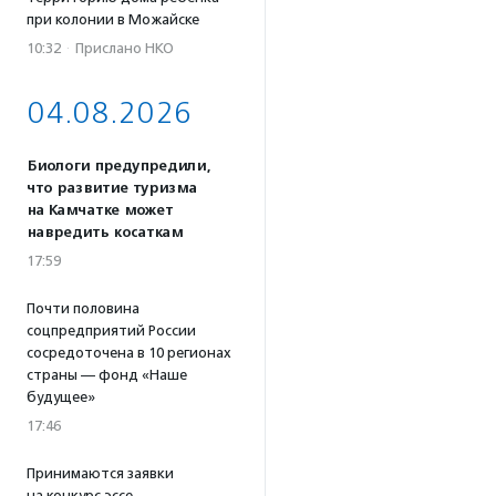
при колонии в Можайске
10:32
·
Прислано НКО
04.08.2026
Биологи предупредили,
что развитие туризма
на Камчатке может
навредить косаткам
17:59
Почти половина
соцпредприятий России
сосредоточена в 10 регионах
страны — фонд «Наше
будущее»
17:46
Принимаются заявки
на конкурс эссе