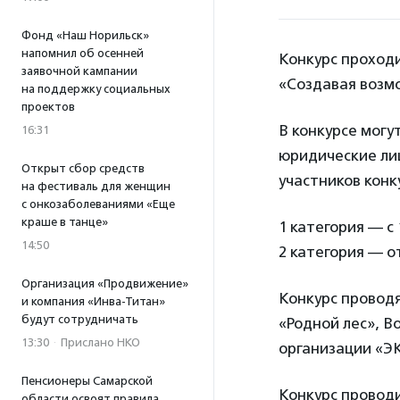
Фонд «Наш Норильск»
напомнил об осенней
Конкурс проход
заявочной кампании
«Создавая возм
на поддержку социальных
проектов
В конкурсе могу
16:31
юридические ли
Открыт сбор средств
участников конк
на фестиваль для женщин
с онкозаболеваниями «Еще
краше в танце»
1 категория — с 
14:50
2 категория — от
Организация «Продвижение»
Конкурс провод
и компания «Инва-Титан»
будут сотрудничать
«Родной лес», 
13:30
·
Прислано НКО
организации «Э
Пенсионеры Самарской
Конкурс провод
области освоят правила