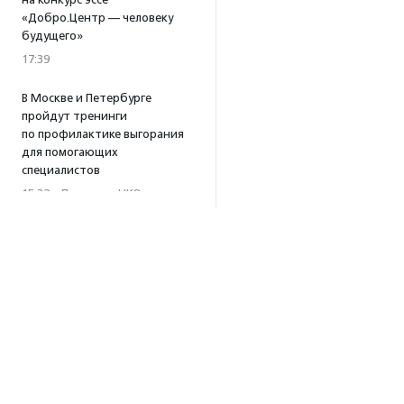
«Добро.Центр — человеку
будущего»
17:39
В Москве и Петербурге
пройдут тренинги
по профилактике выгорания
для помогающих
специалистов
15:32
·
Прислано НКО
Уникальный спектакль
о первой помощи «Гореть
звездой» покажут в Пушкино
13:58
·
Прислано НКО
Как культура помогает
говорить
о благотворительности:
итоги второго «Теплого
вечера с Кольским»