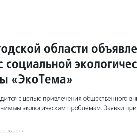
годской области объявл
с социальной экологиче
ы «ЭкоТема»
одится с целью привлечения общественного вн
ачимым экологическим проблемам. Заявки пр
30.08.2017