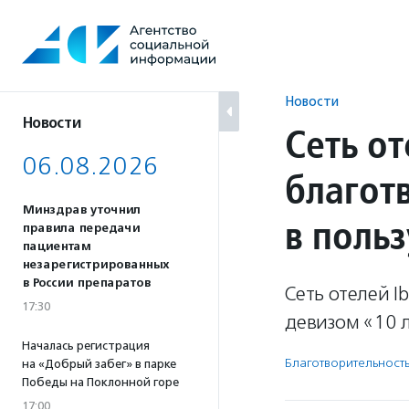
Перейти
к
содержанию
Новости
Новости
Сеть от
06.08.2026
благот
Минздрав уточнил
в поль
правила передачи
пациентам
незарегистрированных
в России препаратов
Сеть отелей I
17:30
девизом «10 л
Началась регистрация
Благотвори­тель­ност
на «Добрый забег» в парке
Победы на Поклонной горе
17:00