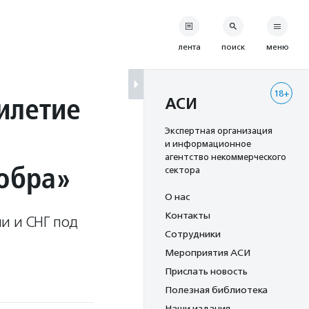
лента
поиск
меню
18+
тилетие
АСИ
Экспертная организация
и информационное
агентство некоммерческого
обра»
сектора
О нас
Контакты
ии и СНГ под
Сотрудники
Мероприятия АСИ
Прислать новость
Полезная библиотека
Наши издания