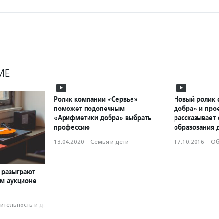
МЕ
Ролик компании «Сервье»
Новый ролик
поможет подопечным
добра» и про
«Арифметики добра» выбрать
рассказывает 
профессию
образования д
13.04.2020
·
Семья и дети
17.10.2016
·
Об
 разыграют
ом аукционе
­тель­ность и доброволь­чест­во