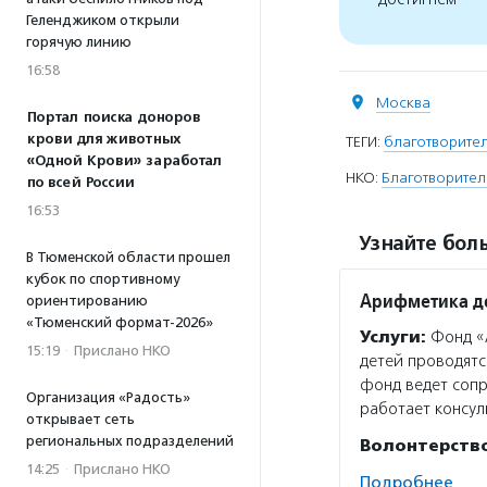
Геленджиком открыли
горячую линию
16:58
Москва
Портал поиска доноров
крови для животных
ТЕГИ:
благотворите
«Одной Крови» заработал
НКО:
Благотворите
по всей России
16:53
Узнайте боль
В Тюменской области прошел
кубок по спортивному
Арифметика д
ориентированию
«Тюменский формат-2026»
Услуги:
Фонд «
15:19
·
Прислано НКО
детей проводятс
фонд ведет сопр
Организация «Радость»
работает консу
открывает сеть
региональных подразделений
Волонтерств
14:25
·
Прислано НКО
Подробнее