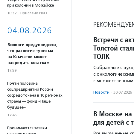
при колонии в Можайске
10:32
·
Прислано НКО
РЕКОМЕНДУЕ
04.08.2026
Встречи с а
Биологи предупредили,
Толстой ста
что развитие туризма
ТОЛК
на Камчатке может
навредить косаткам
Собранные с аукц
17:59
с онкологическим
с множественным
Почти половина
соцпредприятий России
Новости
·
30.07.2026
сосредоточена в 10 регионах
страны — фонд «Наше
будущее»
В Москве на
17:46
для детей с
Принимаются заявки
Все вырученные с
на конкурс эссе