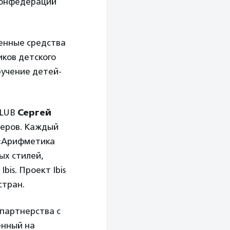
Конфедераций
ченные средства
ков детского
бучение детей-
CLUB
Сергей
геров. Каждый
 «Арифметика
ых стилей,
is. Проект Ibis
стран.
о партнерства с
енный на