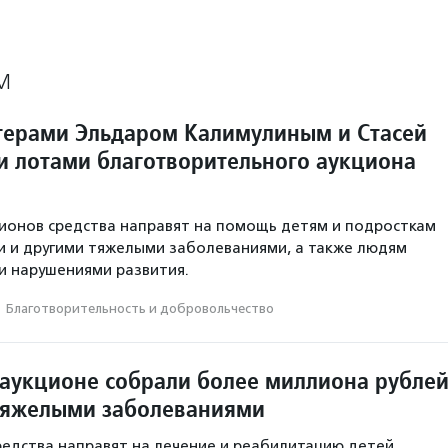
М
ктерами Эльдаром Калимулиным и Стасей
ли лотами благотворительного аукциона
ионов средства направят на помощь детям и подросткам
и и другими тяжелыми заболеваниями, а также людям
и нарушениями развития.
·
Благотвори­тель­ность и доброволь­чест­во
 аукционе собрали более миллиона рубле
 тяжелыми заболеваниями
редства направят на лечение и реабилитацию детей