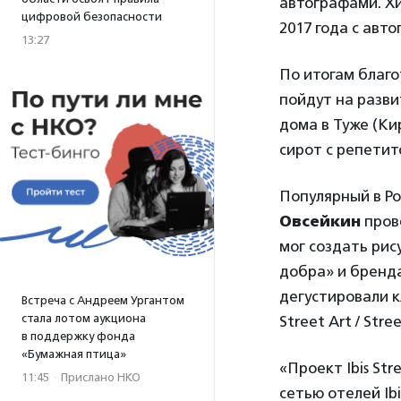
автографами. Х
цифровой безопасности
2017 года с авт
13:27
По итогам благо
пойдут на разв
дома в Туже (Ки
сирот с репети
Популярный в Р
Овсейкин
пров
мог создать ри
добра» и бренда
дегустировали к
Встреча с Андреем Ургантом
стала лотом аукциона
Street Art / Str
в поддержку фонда
«Бумажная птица»
«Проект Ibis Str
11:45
·
Прислано НКО
сетью отелей Ib