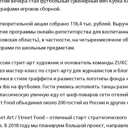
итом вечера стал футбольный сувенирный мяч Кубка 
ографами игроков сборной.
творительной акции собрано 118,4 тыс. рублей. Выру
итие программы онлайн-репетиторства для воспитанни
ровская область), в частности, на четырехмесячное о
торами по школьным предметам.
оссии стрит-арт художник и основатель команды ZUK
ел мастер-класс по стрит-арту для журналистов и бло
сунки в стиле граффити и разместить логотипы фонда
 Ibis на футболке. Гости учились исполнять танцы разн
лассическую уличную еду от шеф-поваров сети отелей Ib
eet Food объединил около 200 гостей из России и других 
eet Art / Street Food – отличный старт стратегическог
is. В 2018 году мы планируем большой проект, направл