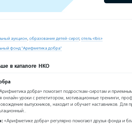
льный аукцион
,
образование детей-сирот
,
отель «Ibis»
льный фонд "Арифметика добра"
ше в каталоге НКО
обра
Арифметика добра» помогает подросткам-сиротам и приемным
я онлайн-уроки с репетитором, мотивационные тренинги, про
овождение выпускников, находит и обучает наставников. Для 
льтационный…
о:
«Арифметике добра» регулярно помогают друзья фонда и бл