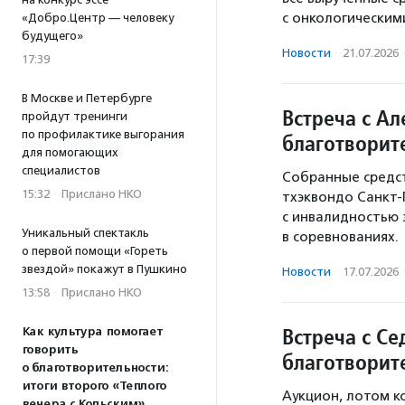
с онкологическим
«Добро.Центр — человеку
будущего»
Новости
·
21.07.2026
17:39
В Москве и Петербурге
Встреча с А
пройдут тренинги
по профилактике выгорания
благотворит
для помогающих
специалистов
Собранные средст
15:32
·
Прислано НКО
тхэквондо Санкт-
с инвалидностью 
Уникальный спектакль
в соревнованиях.
о первой помощи «Гореть
звездой» покажут в Пушкино
Новости
·
17.07.2026
13:58
·
Прислано НКО
Встреча с Се
Как культура помогает
говорить
благотворит
о благотворительности:
итоги второго «Теплого
Аукцион, лотом к
вечера с Кольским»