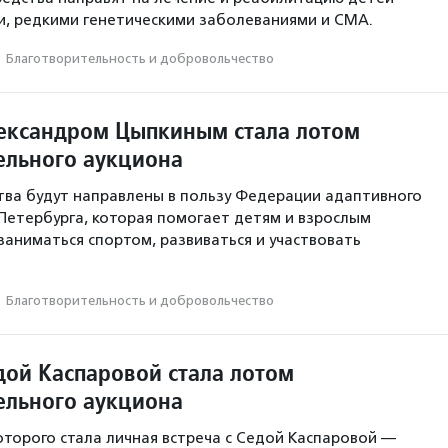
и, редкими генетическими заболеваниями и СМА.
·
Благотвори­тель­ность и доброволь­чест­во
лександром Цыпкиным стала лотом
ельного аукциона
ва будут направлены в пользу Федерации адаптивного
Петербурга, которая помогает детям и взрослым
заниматься спортом, развиваться и участвовать
·
Благотвори­тель­ность и доброволь­чест­во
дой Каспаровой стала лотом
ельного аукциона
оторого стала личная встреча с Седой Каспаровой —