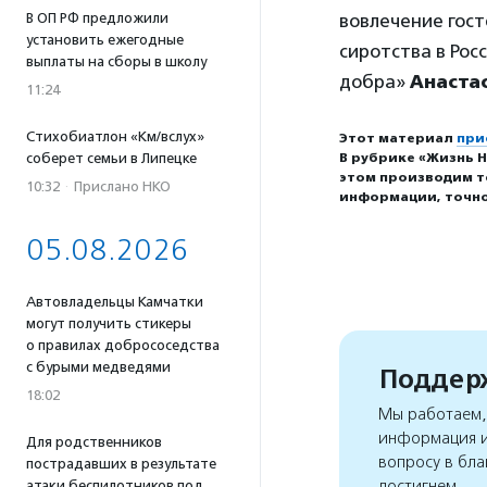
В ОП РФ предложили
вовлечение гос
установить ежегодные
сиротства в Ро
выплаты на сборы в школу
добра»
Анаста
11:24
Стихобиатлон «Км/вслух»
Этот материал
при
В рубрике «Жизнь Н
соберет семьи в Липецке
этом производим т
10:32
·
Прислано НКО
информации, точно
05.08.2026
Автовладельцы Камчатки
могут получить стикеры
о правилах добрососедства
с бурыми медведями
Поддерж
18:02
Мы работаем, 
информация и
Для родственников
вопросу в бла
пострадавших в результате
достигнем
атаки беспилотников под