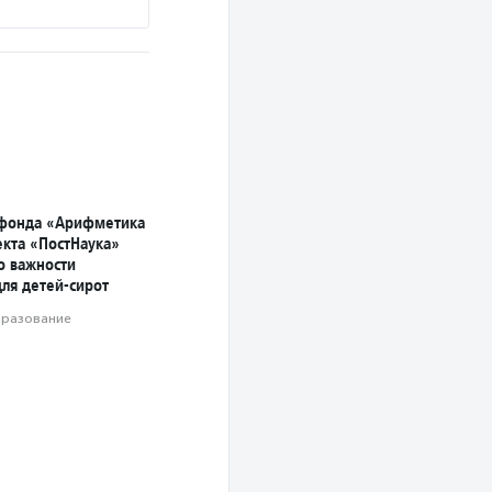
 фонда «Арифметика
екта «ПостНаука»
о важности
ля детей-сирот
разование