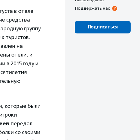
Поддержать нас
густа в отеле
ые средства
Подписаться
народную группу
ых туристов.
равлен на
ены отели, и
и в 2015 году и
есятилетия
ительную
и, которые были
игроки
еев
передал
болки со своими