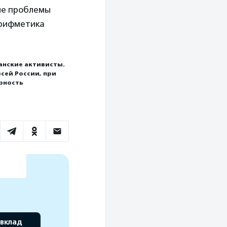
ие проблемы
Арифметика
анские активисты.
сей России, при
рность
в
 вклад