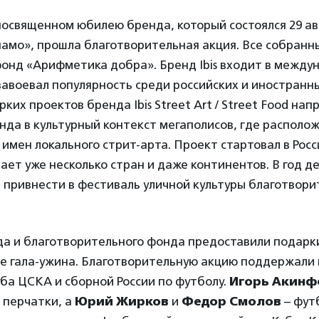
посвященном юбилею бренда, который состоялся 29 ав
намо», прошла благотворительная акция. Все собранн
онд «Арифметика добра». Бренд Ibis входит в между
 завоевал популярность среди российских и иностранн
ких проектов бренда Ibis Street Art / Street Food нап
да в культурный контекст мегаполисов, где располож
имен локального стрит-арта. Проект стартовал в Росси
ает уже несколько стран и даже континентов. В год д
л привнести в фестиваль уличной культуры благотвор
а и благотворительного фонда предоставили подарк
де гала-ужина. Благотворительную акцию поддержали 
ба ЦСКА и сборной России по футболу.
Игорь Акинф
 перчатки, а
Юрий Жирков
и
Федор Смолов
– фут