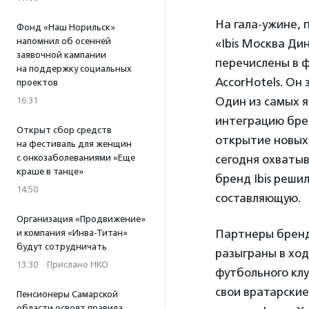
На гала-ужине, 
Фонд «Наш Норильск»
напомнил об осенней
«Ibis Москва Ди
заявочной кампании
перечислены в ф
на поддержку социальных
AccorHotels. Он
проектов
Один из самых яр
16:31
интеграцию брен
Открыт сбор средств
открытие новых 
на фестиваль для женщин
с онкозаболеваниями «Еще
сегодня охватыв
краше в танце»
бренд Ibis реши
14:50
составляющую.
Организация «Продвижение»
Партнеры бренд
и компания «Инва-Титан»
будут сотрудничать
разыграны в хо
13:30
·
Прислано НКО
футбольного клу
свои вратарские
Пенсионеры Самарской
области освоят правила