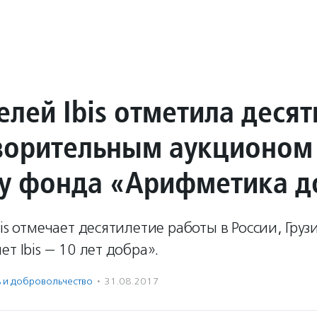
елей Ibis отметила деся
ворительным аукционом
зу фонда «Арифметика д
bis отмечает десятилетие работы в России, Груз
ет Ibis — 10 лет добра».
ь и доброволь­чест­во
·
31.08.2017