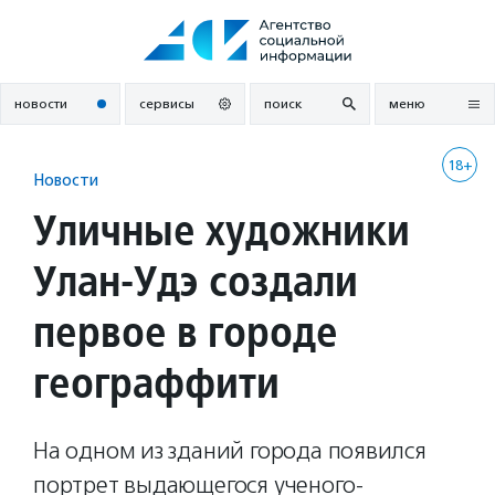
Перейти
к
содержанию
новости
сервисы
поиск
меню
18+
Новости
Уличные художники
Улан-Удэ создали
первое в городе
географфити
На одном из зданий города появился
портрет выдающегося ученого-