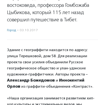
востоковеда, профессора Гомбожаба
Цыбикова, который 115 лет назад
совершил путешествие в Тибет.
Город
·
03.10.2017
Здание с географфити находится по адресу:
улица Терешковой, дом 58. Для реализации
проекта свои усилия объединили Русское
географическое общество и улан-удэнские
художники-граффитчики. Авторы проекта –
Александр Божедомов
и
Иннокентий
Орлов
из граффити-объединения «Контраст».
«Наша организация занимается развитием хип-
хоп культуры и экстремальных видов, мы