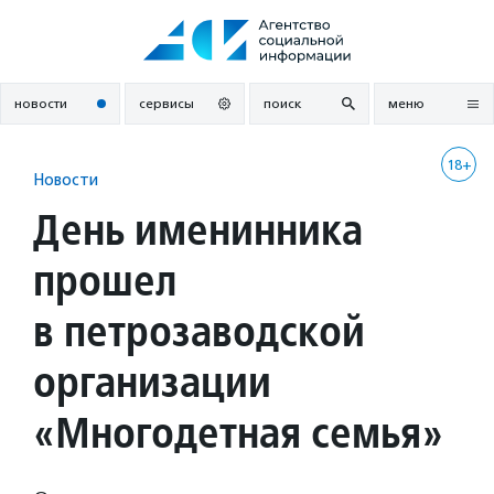
Перейти
к
содержанию
новости
сервисы
поиск
меню
18+
Новости
День именинника
прошел
в петрозаводской
организации
«Многодетная семья»