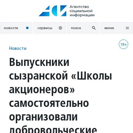
Перейти
к
содержанию
новости
сервисы
поиск
меню
18+
Новости
Выпускники
сызранской «Школы
акционеров»
самостоятельно
организовали
добровольческие