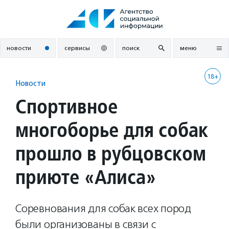
Перейти
к
содержанию
новости
сервисы
поиск
меню
18+
Новости
Спортивное
многоборье для собак
прошло в рубцовском
приюте «Алиса»
Соревнования для собак всех пород
были организованы в связи с