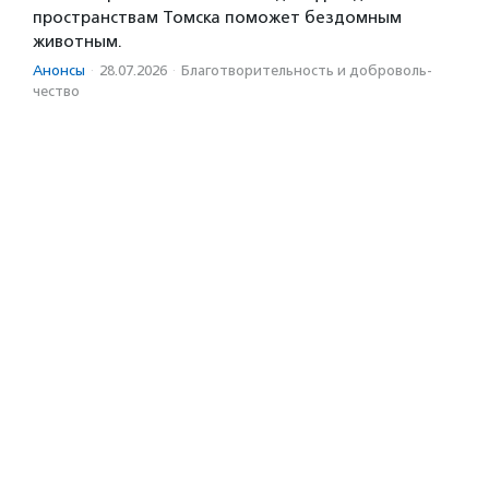
пространствам Томска поможет бездомным
животным.
Анонсы
·
28.07.2026
·
Благотвори­тель­ность и доброволь­
чест­во