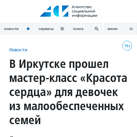
Перейти
к
содержанию
новости
сервисы
поиск
меню
18+
Новости
В Иркутске прошел
мастер-класс «Красота
сердца» для девочек
из малообеспеченных
семей